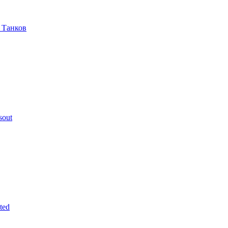
 Танков
sout
ted