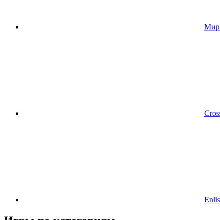
Мир
Cros
Enlis