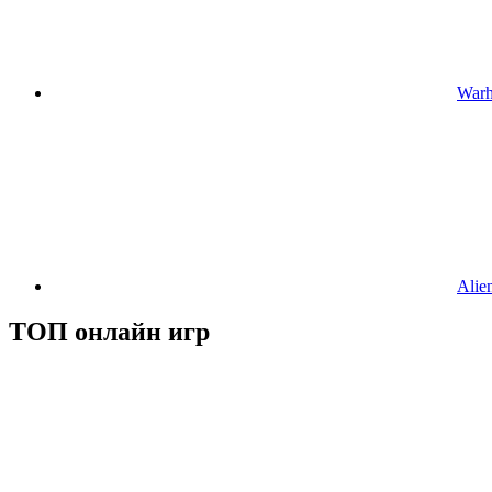
Warh
Alie
ТОП онлайн игр