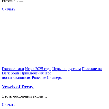
Frostrain 2 —…
Скачать
Posted
Головоломки
Игры 2025 года
Игры на русском
Похожие на
in
Dark Souls
Приключения
Про
постапокалипсис
Ролевые
Слэшеры
Vessels of Decay
Это атмосферный экшен…
Скачать