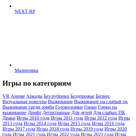
NEXT RP
Малиновка
Игры по категориям
VR
Аниме
Аркады
Без рубрики
Бездорожье
Бизнес
Визуальные новеллы
Выживание
Выживание на слабый пк
Выживание среди зомби
Головоломки
Гонки
Гонки на
выживание
Дрифт
Детективные
Для детей
Для слабых ПК
Драки
Игры 2010 года
Игры 2011 года
Игры 2012 года
Игры
2013 года
Игры 2014 года
Игры 2015 года
Игры 2016 года
Игры 2017 года
Игры 2018 года
Игры 2019 года
Игры 2020
года
Игры 2021 года
Игры 2022 года
Игры 2023 года
Игры