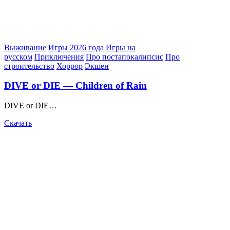
Posted
Выживание
Игры 2026 года
Игры на
in
русском
Приключения
Про постапокалипсис
Про
строительство
Хоррор
Экшен
DIVE or DIE — Children of Rain
DIVE or DIE…
Скачать