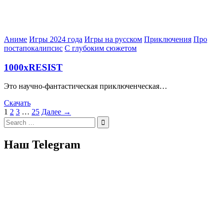
Posted
Аниме
Игры 2024 года
Игры на русском
Приключения
Про
in
постапокалипсис
С глубоким сюжетом
1000xRESIST
Это научно-фантастическая приключенческая…
Скачать
Пагинация
1
2
3
…
25
Далее →
Search
записей
for:
Наш Telegram