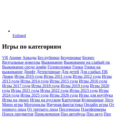
Enlisted
Игры по категориям
VR
Аниме
Аркады
Без рубрики
Бездорожье
Бизнес
Визуальные новеллы
Выживание
Выживание на слабый пк
Выживание среди зомби
Головоломки
Гонки
Гонки на
выживание
Дрифт
Детективные
Для детей
Для слабых ПК
Драки
Игры 2010 года
Игры 2011 года
Игры 2012 года
Игры
2013 года
Игры 2014 года
Игры 2015 года
Игры 2016 года
Игры 2017 года
Игры 2018 года
Игры 2019 года
Игры 2020
года
Игры 2021 года
Игры 2022 года
Игры 2023 года
Игры
2024 года
Игры 2025 года
Игры 2026 года
Игры для ноутбука
Игры на двоих
Игры на русском
Карточная
Кулинарные
Лего
Мини игры
Мотоциклы
Научная фантастика
Онлайн игры
От
первого лица
От третьего лица
Песочницы
Платформеры
Поиск предметов
Приключения
Про автобусы
Про акул
Про