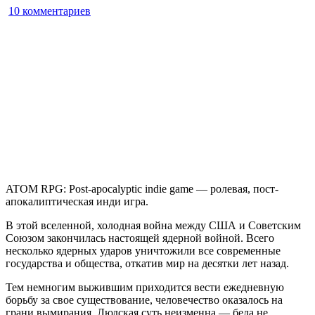
к
10 комментариев
записи
ATOM
RPG:
Post-
apocalyptic
indie
game
ATOM RPG: Post-apocalyptic indie game — ролевая, пост-
апокалиптическая инди игра.
В этой вселенной, холодная война между США и Советским
Союзом закончилась настоящей ядерной войной. Всего
несколько ядерных ударов уничтожили все современные
государства и общества, откатив мир на десятки лет назад.
Тем немногим выжившим приходится вести ежедневную
борьбу за свое существование, человечество оказалось на
грани вымирания. Людская суть неизменна — беда не