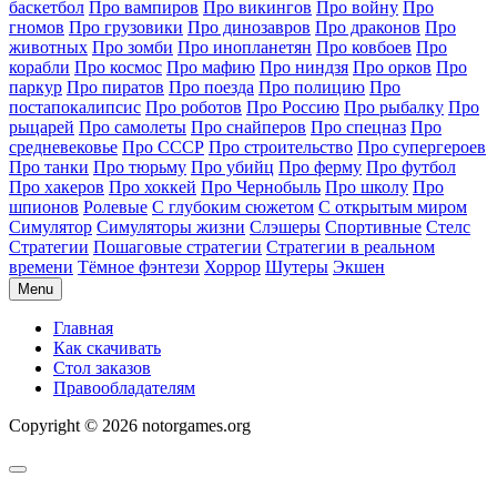
баскетбол
Про вампиров
Про викингов
Про войну
Про
гномов
Про грузовики
Про динозавров
Про драконов
Про
животных
Про зомби
Про инопланетян
Про ковбоев
Про
корабли
Про космос
Про мафию
Про ниндзя
Про орков
Про
паркур
Про пиратов
Про поезда
Про полицию
Про
постапокалипсис
Про роботов
Про Россию
Про рыбалку
Про
рыцарей
Про самолеты
Про снайперов
Про спецназ
Про
средневековье
Про СССР
Про строительство
Про супергероев
Про танки
Про тюрьму
Про убийц
Про ферму
Про футбол
Про хакеров
Про хоккей
Про Чернобыль
Про школу
Про
шпионов
Ролевые
С глубоким сюжетом
С открытым миром
Симулятор
Симуляторы жизни
Слэшеры
Спортивные
Стелс
Стратегии
Пошаговые стратегии
Стратегии в реальном
времени
Тёмное фэнтези
Хоррор
Шутеры
Экшен
Menu
Главная
Как скачивать
Стол заказов
Правообладателям
Copyright © 2026 notorgames.org
Scroll
to