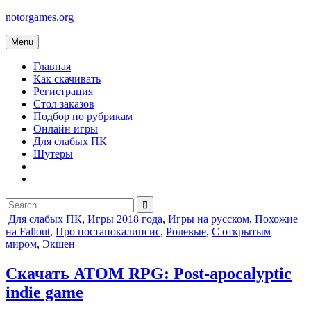
Skip
notorgames.org
to
content
Menu
Главная
Как скачивать
Регистрация
Стол заказов
Подбор по рубрикам
Онлайн игры
Для слабых ПК
Шутеры
Search
for:
Posted
Для слабых ПК
,
Игры 2018 года
,
Игры на русском
,
Похожие
in
на Fallout
,
Про постапокалипсис
,
Ролевые
,
С открытым
миром
,
Экшен
Скачать ATOM RPG: Post-apocalyptic
indie game