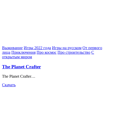
Posted
Выживание
Игры 2022 года
Игры на русском
От первого
in
лица
Приключения
Про космос
Про строительство
С
открытым миром
The Planet Crafter
The Planet Crafter…
Скачать