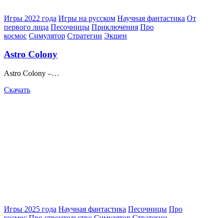
Posted
Игры 2022 года
Игры на русском
Научная фантастика
От
in
первого лица
Песочницы
Приключения
Про
космос
Симулятор
Стратегии
Экшен
Astro Colony
Astro Colony –…
Скачать
Posted
Игры 2025 года
Научная фантастика
Песочницы
Про
in
космос
Про строительство
Симулятор
Стратегии