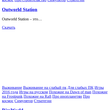
Outworld Station
Outworld Station – это…
Скачать
Posted
Выживание
Выживание на слабый пк
Для слабых ПК
Игры
in
2016 года
Игры на русском
Похожие на Dawn of man
Похожие
на Frostpunk
Похожие на Raft
Про инопланетян
Про
космос
Симулятор
Стратегии