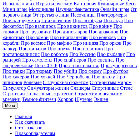
Игры на двоих
Игры на русском
Карточная
Кулинарные
Лего
Мини игры
Мотоциклы
Научная фантастика
Онлайн игры
От
первого лица
От третьего лица
Песочницы
Платформеры
Поиск предметов
Приключения
Про автобусы
Про акул
Про
баскетбол
Про вампиров
Про викингов
Про войну
Про
гномов
Про грузовики
Про динозавров
Про драконов
Про
животных
Про зомби
Про инопланетян
Про ковбоев
Про
корабли
Про космос
Про мафию
Про ниндзя
Про орков
Про
паркур
Про пиратов
Про поезда
Про полицию
Про
постапокалипсис
Про роботов
Про Россию
Про рыбалку
Про
рыцарей
Про самолеты
Про снайперов
Про спецназ
Про
средневековье
Про СССР
Про строительство
Про супергероев
Про танки
Про тюрьму
Про убийц
Про ферму
Про футбол
Про хакеров
Про хоккей
Про Чернобыль
Про школу
Про
шпионов
Ролевые
С глубоким сюжетом
С открытым миром
Симулятор
Симуляторы жизни
Слэшеры
Спортивные
Стелс
Стратегии
Пошаговые стратегии
Стратегии в реальном
времени
Тёмное фэнтези
Хоррор
Шутеры
Экшен
Menu
Главная
Как скачивать
Стол заказов
Правообладателям