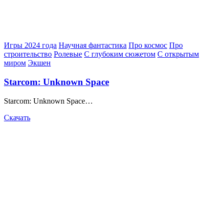
Posted
Игры 2024 года
Научная фантастика
Про космос
Про
in
строительство
Ролевые
С глубоким сюжетом
С открытым
миром
Экшен
Starcom: Unknown Space
Starcom: Unknown Space…
Скачать