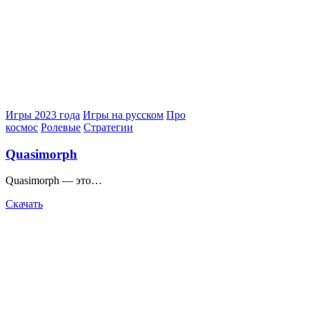
Posted
Игры 2023 года
Игры на русском
Про
in
космос
Ролевые
Стратегии
Quasimorph
Quasimorph — это…
Скачать