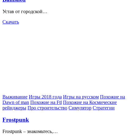
Устав от городской…
Скачать
Posted
Выживание
Игры 2018 года
Игры на русском
Похожие на
in
Dawn of man
Похожие на Ftl
Похожие на Космические
рейнджеры
Про строительство
Симулятор
Стратегии
Frostpunk
Frostpunk – знакомьтесь,…