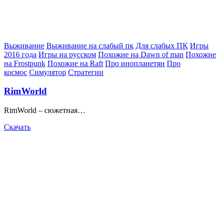
Posted
Выживание
Выживание на слабый пк
Для слабых ПК
Игры
in
2016 года
Игры на русском
Похожие на Dawn of man
Похожие
на Frostpunk
Похожие на Raft
Про инопланетян
Про
космос
Симулятор
Стратегии
RimWorld
RimWorld – сюжетная…
Скачать