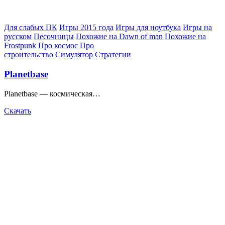
Posted
Для слабых ПК
Игры 2015 года
Игры для ноутбука
Игры на
in
русском
Песочницы
Похожие на Dawn of man
Похожие на
Frostpunk
Про космос
Про
строительство
Симулятор
Стратегии
Planetbase
Planetbase — космическая…
Скачать