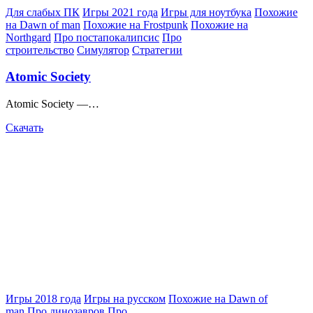
Posted
Для слабых ПК
Игры 2021 года
Игры для ноутбука
Похожие
in
на Dawn of man
Похожие на Frostpunk
Похожие на
Northgard
Про постапокалипсис
Про
строительство
Симулятор
Стратегии
Atomic Society
Atomic Society —…
Скачать
Posted
Игры 2018 года
Игры на русском
Похожие на Dawn of
in
man
Про динозавров
Про