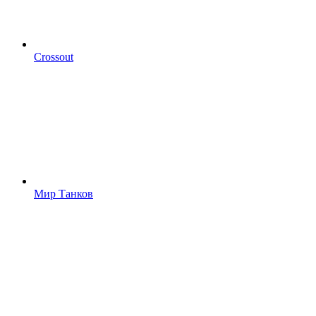
Crossout
Мир Танков