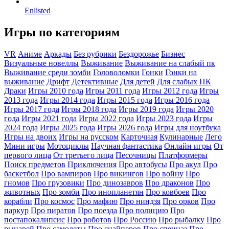
Enlisted
Игры по категориям
VR
Аниме
Аркады
Без рубрики
Бездорожье
Бизнес
Визуальные новеллы
Выживание
Выживание на слабый пк
Выживание среди зомби
Головоломки
Гонки
Гонки на
выживание
Дрифт
Детективные
Для детей
Для слабых ПК
Драки
Игры 2010 года
Игры 2011 года
Игры 2012 года
Игры
2013 года
Игры 2014 года
Игры 2015 года
Игры 2016 года
Игры 2017 года
Игры 2018 года
Игры 2019 года
Игры 2020
года
Игры 2021 года
Игры 2022 года
Игры 2023 года
Игры
2024 года
Игры 2025 года
Игры 2026 года
Игры для ноутбука
Игры на двоих
Игры на русском
Карточная
Кулинарные
Лего
Мини игры
Мотоциклы
Научная фантастика
Онлайн игры
От
первого лица
От третьего лица
Песочницы
Платформеры
Поиск предметов
Приключения
Про автобусы
Про акул
Про
баскетбол
Про вампиров
Про викингов
Про войну
Про
гномов
Про грузовики
Про динозавров
Про драконов
Про
животных
Про зомби
Про инопланетян
Про ковбоев
Про
корабли
Про космос
Про мафию
Про ниндзя
Про орков
Про
паркур
Про пиратов
Про поезда
Про полицию
Про
постапокалипсис
Про роботов
Про Россию
Про рыбалку
Про
рыцарей
Про самолеты
Про снайперов
Про спецназ
Про