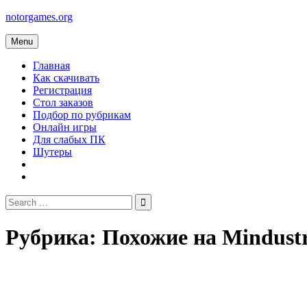
Skip
notorgames.org
to
content
Menu
Главная
Как скачивать
Регистрация
Стол заказов
Подбор по рубрикам
Онлайн игры
Для слабых ПК
Шутеры
Search
for:
Рубрика:
Похожие на Mindust