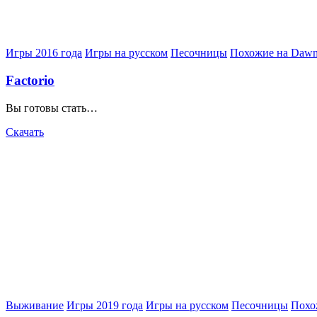
Posted
Игры 2016 года
Игры на русском
Песочницы
Похожие на Dawn
in
Factorio
Вы готовы стать…
Скачать
Posted
Выживание
Игры 2019 года
Игры на русском
Песочницы
Похо