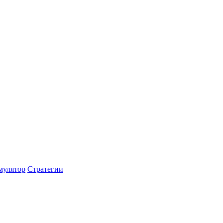
мулятор
Стратегии