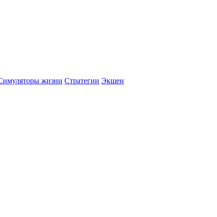
Симуляторы жизни
Стратегии
Экшен