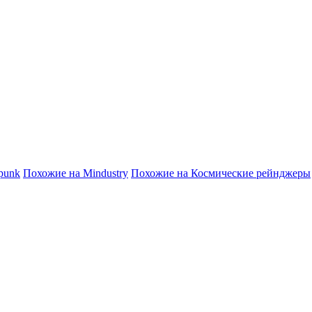
punk
Похожие на Mindustry
Похожие на Космические рейнджеры