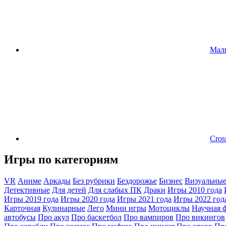
Мал
Cros
Игры по категориям
VR
Аниме
Аркады
Без рубрики
Бездорожье
Бизнес
Визуальные
Детективные
Для детей
Для слабых ПК
Драки
Игры 2010 года
Игры 2019 года
Игры 2020 года
Игры 2021 года
Игры 2022 год
Карточная
Кулинарные
Лего
Мини игры
Мотоциклы
Научная 
автобусы
Про акул
Про баскетбол
Про вампиров
Про викингов