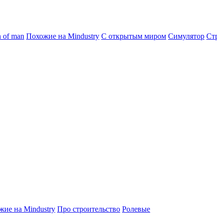
 of man
Похожие на Mindustry
С открытым миром
Симулятор
Ст
жие на Mindustry
Про строительство
Ролевые