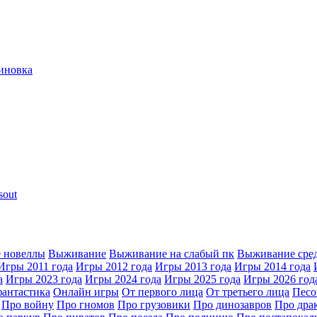
иновка
sout
 новеллы
Выживание
Выживание на слабый пк
Выживание сре
Игры 2011 года
Игры 2012 года
Игры 2013 года
Игры 2014 года
а
Игры 2023 года
Игры 2024 года
Игры 2025 года
Игры 2026 год
фантастика
Онлайн игры
От первого лица
От третьего лица
Пес
Про войну
Про гномов
Про грузовики
Про динозавров
Про дра