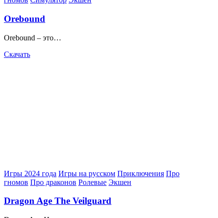
Orebound
Orebound – это…
Скачать
Posted
Игры 2024 года
Игры на русском
Приключения
Про
in
гномов
Про драконов
Ролевые
Экшен
Dragon Age The Veilguard