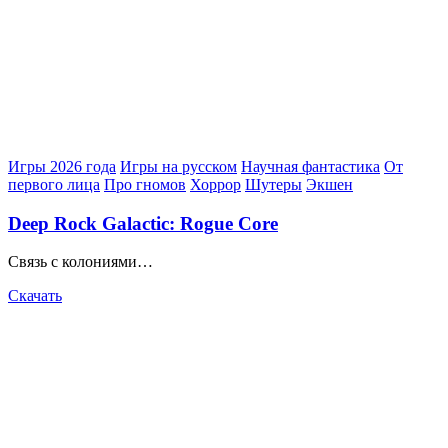
Posted
Игры 2026 года
Игры на русском
Научная фантастика
От
in
первого лица
Про гномов
Хоррор
Шутеры
Экшен
Deep Rock Galactic: Rogue Core
Связь с колониями…
Скачать