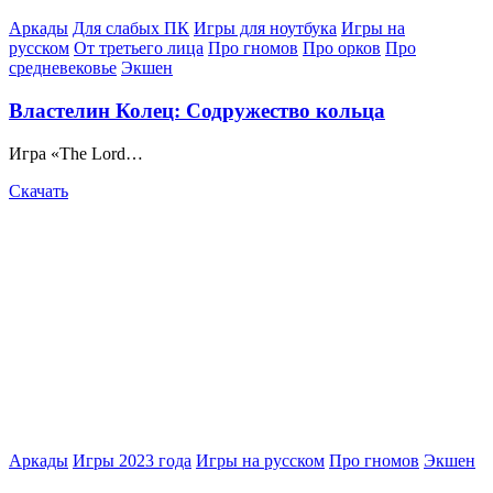
Posted
Аркады
Для слабых ПК
Игры для ноутбука
Игры на
in
русском
От третьего лица
Про гномов
Про орков
Про
средневековье
Экшен
Властелин Колец: Содружество кольца
Игра «The Lord…
Скачать
Posted
Аркады
Игры 2023 года
Игры на русском
Про гномов
Экшен
in