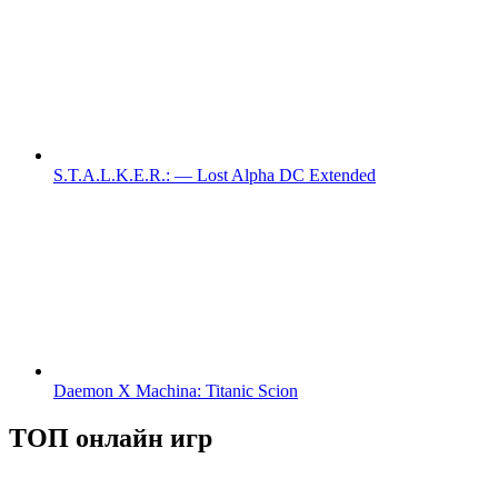
S.T.A.L.K.E.R.: — Lost Alpha DC Extended
Daemon X Machina: Titanic Scion
ТОП онлайн игр