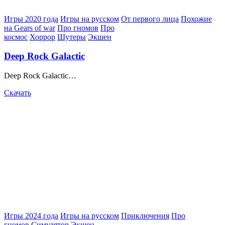
Posted
Игры 2020 года
Игры на русском
От первого лица
Похожие
in
на Gears of war
Про гномов
Про
космос
Хоррор
Шутеры
Экшен
Deep Rock Galactic
Deep Rock Galactic…
Скачать
Posted
Игры 2024 года
Игры на русском
Приключения
Про
in
гномов
Симулятор
Экшен