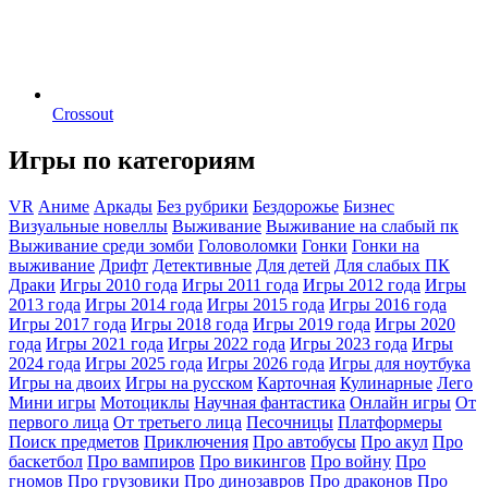
Crossout
Игры по категориям
VR
Аниме
Аркады
Без рубрики
Бездорожье
Бизнес
Визуальные новеллы
Выживание
Выживание на слабый пк
Выживание среди зомби
Головоломки
Гонки
Гонки на
выживание
Дрифт
Детективные
Для детей
Для слабых ПК
Драки
Игры 2010 года
Игры 2011 года
Игры 2012 года
Игры
2013 года
Игры 2014 года
Игры 2015 года
Игры 2016 года
Игры 2017 года
Игры 2018 года
Игры 2019 года
Игры 2020
года
Игры 2021 года
Игры 2022 года
Игры 2023 года
Игры
2024 года
Игры 2025 года
Игры 2026 года
Игры для ноутбука
Игры на двоих
Игры на русском
Карточная
Кулинарные
Лего
Мини игры
Мотоциклы
Научная фантастика
Онлайн игры
От
первого лица
От третьего лица
Песочницы
Платформеры
Поиск предметов
Приключения
Про автобусы
Про акул
Про
баскетбол
Про вампиров
Про викингов
Про войну
Про
гномов
Про грузовики
Про динозавров
Про драконов
Про