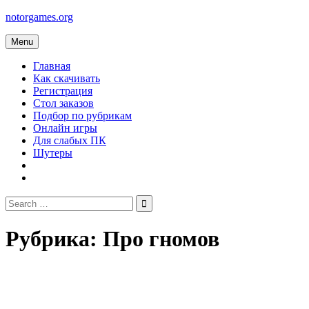
Skip
notorgames.org
to
content
Menu
Главная
Как скачивать
Регистрация
Стол заказов
Подбор по рубрикам
Онлайн игры
Для слабых ПК
Шутеры
Search
for:
Рубрика:
Про гномов