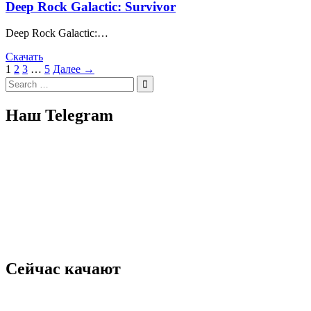
Deep Rock Galactic: Survivor
Deep Rock Galactic:…
Скачать
Пагинация
1
2
3
…
5
Далее →
Search
записей
for:
Наш Telegram
Сейчас качают