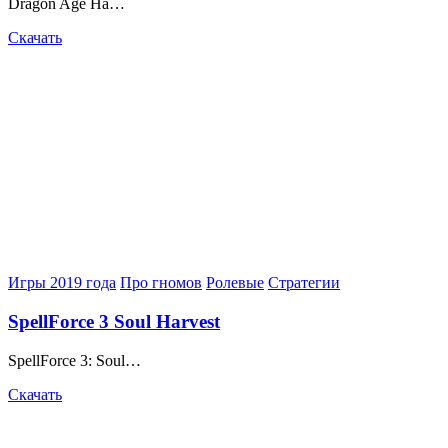
Dragon Age На…
Скачать
Posted
Игры 2019 года
Про гномов
Ролевые
Стратегии
in
SpellForce 3 Soul Harvest
SpellForce 3: Soul…
Скачать