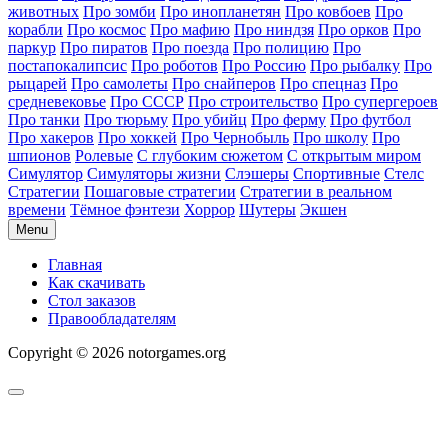
животных
Про зомби
Про инопланетян
Про ковбоев
Про
корабли
Про космос
Про мафию
Про ниндзя
Про орков
Про
паркур
Про пиратов
Про поезда
Про полицию
Про
постапокалипсис
Про роботов
Про Россию
Про рыбалку
Про
рыцарей
Про самолеты
Про снайперов
Про спецназ
Про
средневековье
Про СССР
Про строительство
Про супергероев
Про танки
Про тюрьму
Про убийц
Про ферму
Про футбол
Про хакеров
Про хоккей
Про Чернобыль
Про школу
Про
шпионов
Ролевые
С глубоким сюжетом
С открытым миром
Симулятор
Симуляторы жизни
Слэшеры
Спортивные
Стелс
Стратегии
Пошаговые стратегии
Стратегии в реальном
времени
Тёмное фэнтези
Хоррор
Шутеры
Экшен
Menu
Главная
Как скачивать
Стол заказов
Правообладателям
Copyright © 2026 notorgames.org
Scroll
to
Top