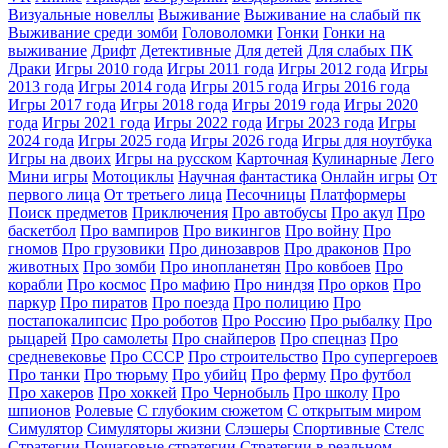
Визуальные новеллы
Выживание
Выживание на слабый пк
Выживание среди зомби
Головоломки
Гонки
Гонки на
выживание
Дрифт
Детективные
Для детей
Для слабых ПК
Драки
Игры 2010 года
Игры 2011 года
Игры 2012 года
Игры
2013 года
Игры 2014 года
Игры 2015 года
Игры 2016 года
Игры 2017 года
Игры 2018 года
Игры 2019 года
Игры 2020
года
Игры 2021 года
Игры 2022 года
Игры 2023 года
Игры
2024 года
Игры 2025 года
Игры 2026 года
Игры для ноутбука
Игры на двоих
Игры на русском
Карточная
Кулинарные
Лего
Мини игры
Мотоциклы
Научная фантастика
Онлайн игры
От
первого лица
От третьего лица
Песочницы
Платформеры
Поиск предметов
Приключения
Про автобусы
Про акул
Про
баскетбол
Про вампиров
Про викингов
Про войну
Про
гномов
Про грузовики
Про динозавров
Про драконов
Про
животных
Про зомби
Про инопланетян
Про ковбоев
Про
корабли
Про космос
Про мафию
Про ниндзя
Про орков
Про
паркур
Про пиратов
Про поезда
Про полицию
Про
постапокалипсис
Про роботов
Про Россию
Про рыбалку
Про
рыцарей
Про самолеты
Про снайперов
Про спецназ
Про
средневековье
Про СССР
Про строительство
Про супергероев
Про танки
Про тюрьму
Про убийц
Про ферму
Про футбол
Про хакеров
Про хоккей
Про Чернобыль
Про школу
Про
шпионов
Ролевые
С глубоким сюжетом
С открытым миром
Симулятор
Симуляторы жизни
Слэшеры
Спортивные
Стелс
Стратегии
Пошаговые стратегии
Стратегии в реальном