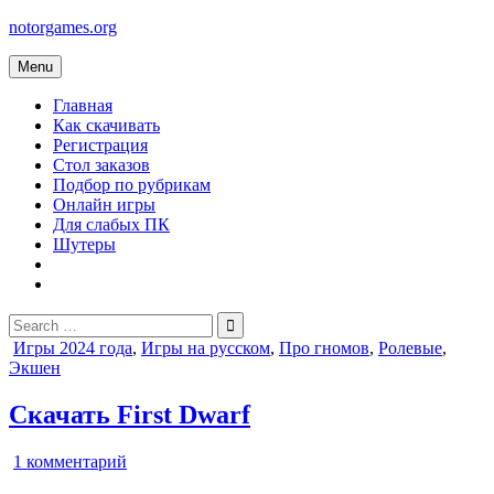
Skip
notorgames.org
to
content
Menu
Главная
Как скачивать
Регистрация
Стол заказов
Подбор по рубрикам
Онлайн игры
Для слабых ПК
Шутеры
Search
for:
Posted
Игры 2024 года
,
Игры на русском
,
Про гномов
,
Ролевые
,
in
Экшен
Скачать First Dwarf
к
1 комментарий
записи