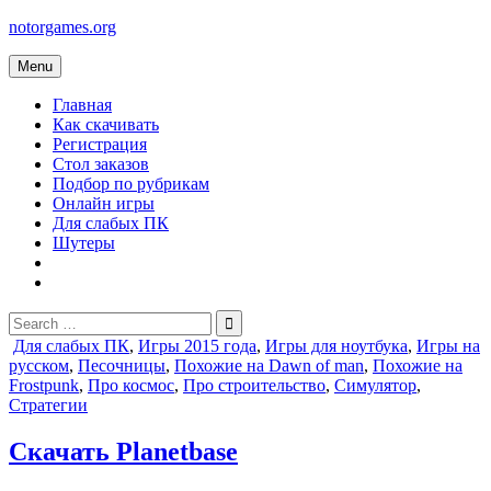
Skip
notorgames.org
to
content
Menu
Главная
Как скачивать
Регистрация
Стол заказов
Подбор по рубрикам
Онлайн игры
Для слабых ПК
Шутеры
Search
for:
Posted
Для слабых ПК
,
Игры 2015 года
,
Игры для ноутбука
,
Игры на
in
русском
,
Песочницы
,
Похожие на Dawn of man
,
Похожие на
Frostpunk
,
Про космос
,
Про строительство
,
Симулятор
,
Стратегии
Скачать Planetbase