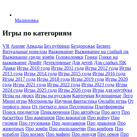
Малиновка
Игры по категориям
VR
Аниме
Аркады
Без рубрики
Бездорожье
Бизнес
Визуальные новеллы
Выживание
Выживание на слабый пк
Выживание среди зомби
Головоломки
Гонки
Гонки на
выживание
Дрифт
Детективные
Для детей
Для слабых ПК
Драки
Игры 2010 года
Игры 2011 года
Игры 2012 года
Игры
2013 года
Игры 2014 года
Игры 2015 года
Игры 2016 года
Игры 2017 года
Игры 2018 года
Игры 2019 года
Игры 2020
года
Игры 2021 года
Игры 2022 года
Игры 2023 года
Игры
2024 года
Игры 2025 года
Игры 2026 года
Игры для ноутбука
Игры на двоих
Игры на русском
Карточная
Кулинарные
Лего
Мини игры
Мотоциклы
Научная фантастика
Онлайн игры
От
первого лица
От третьего лица
Песочницы
Платформеры
Поиск предметов
Приключения
Про автобусы
Про акул
Про
баскетбол
Про вампиров
Про викингов
Про войну
Про
гномов
Про грузовики
Про динозавров
Про драконов
Про
животных
Про зомби
Про инопланетян
Про ковбоев
Про
корабли
Про космос
Про мафию
Про ниндзя
Про орков
Про