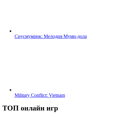
Снусмумрик: Мелодия Муми-дола
Military Conflict: Vietnam
ТОП онлайн игр