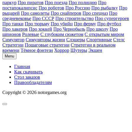
паркур
Про пиратов
Про поезда
Про полицию
Про
постапокалипсис
Про роботов
Про Россию
Про рыбалку
Про
рыцарей
Про самолеты
Про снайперов
Про спецназ
Про
средневековье
Про СССР
Про строительство
Про супергероев
Про танки
Про тюрьму
Про убийц
Про ферму
Про футбол
Про хакеров
Про хоккей
Про Чернобыль
Про школу
Про
шпионов
Ролевые
С глубоким сюжетом
С открытым миром
Симулятор
Симуляторы жизни
Слэшеры
Спортивные
Стелс
Стратегии
Пошаговые стратегии
Стратегии в реальном
времени
Тёмное фэнтези
Хоррор
Шутеры
Экшен
Menu
Главная
Как скачивать
Стол заказов
Правообладателям
Copyright © 2026 notorgames.org
Scroll
to
Top