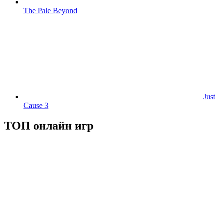
The Pale Beyond
Just
Cause 3
ТОП онлайн игр