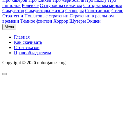
Про хакеров
Про хоккей
Про Чернобыль
Про школу
Про
шпионов
Ролевые
С глубоким сюжетом
С открытым миром
Симулятор
Симуляторы жизни
Слэшеры
Спортивные
Стелс
Стратегии
Пошаговые стратегии
Стратегии в реальном
времени
Тёмное фэнтези
Хоррор
Шутеры
Экшен
Menu
Главная
Как скачивать
Стол заказов
Правообладателям
Copyright © 2026 notorgames.org
Scroll
to
Top