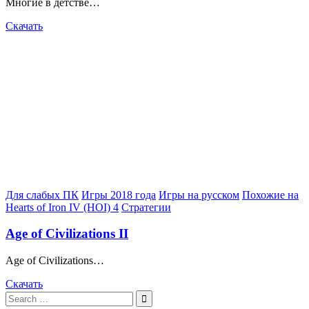
Многие в детстве…
Скачать
Posted
Для слабых ПК
Игры 2018 года
Игры на русском
Похожие на
in
Hearts of Iron IV (HOI) 4
Стратегии
Age of Civilizations II
Age of Civilizations…
Скачать
Search
for: