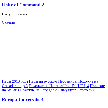
Unity of Command 2
Unity of Command…
Скачать
Posted
Игры 2013 года
Игры на русском
Песочницы
Похожие на
in
Crusader kings 3
Похожие на Hearts of Iron IV (HOI) 4
Похожие
на Stellaris
Похожие на Stronghold
Симулятор
Стратегии
Europa Universalis 4