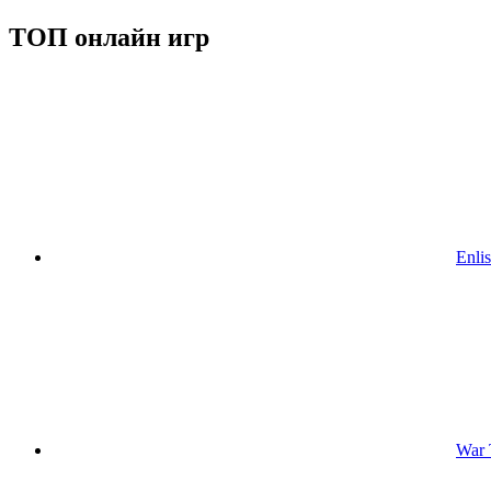
ТОП онлайн игр
Enlis
War 