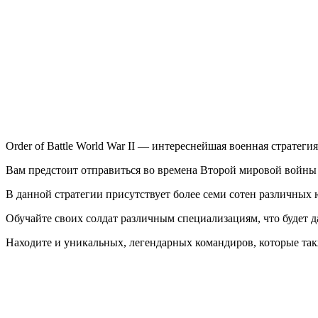
of
Battle
World
War
II
Order of Battle World War II — интереснейшая военная стратегия
Вам предстоит отправиться во времена Второй мировой войны и
В данной стратегии присутствует более семи сотен различных
Обучайте своих солдат различным специализациям, что будет д
Находите и уникальных, легендарных командиров, которые так