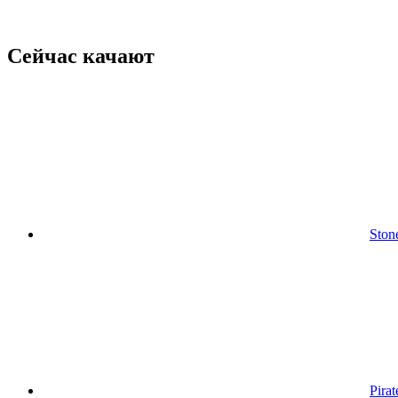
Сейчас качают
Ston
Pirat