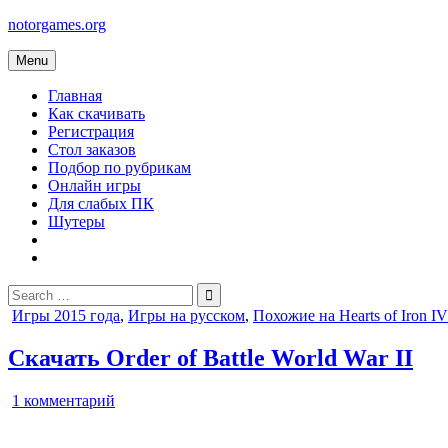
Skip
notorgames.org
to
content
Menu
Главная
Как скачивать
Регистрация
Стол заказов
Подбор по рубрикам
Онлайн игры
Для слабых ПК
Шутеры
Search
for:
Posted
Игры 2015 года
,
Игры на русском
,
Похожие на Hearts of Iron IV
in
Скачать Order of Battle World War II
к
1 комментарий
записи
Order