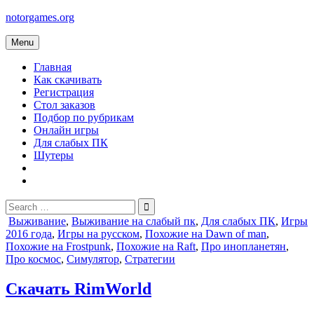
Skip
notorgames.org
to
content
Menu
Главная
Как скачивать
Регистрация
Стол заказов
Подбор по рубрикам
Онлайн игры
Для слабых ПК
Шутеры
Search
for:
Posted
Выживание
,
Выживание на слабый пк
,
Для слабых ПК
,
Игры
in
2016 года
,
Игры на русском
,
Похожие на Dawn of man
,
Похожие на Frostpunk
,
Похожие на Raft
,
Про инопланетян
,
Про космос
,
Симулятор
,
Стратегии
Скачать RimWorld