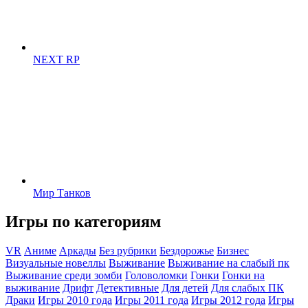
NEXT RP
Мир Танков
Игры по категориям
VR
Аниме
Аркады
Без рубрики
Бездорожье
Бизнес
Визуальные новеллы
Выживание
Выживание на слабый пк
Выживание среди зомби
Головоломки
Гонки
Гонки на
выживание
Дрифт
Детективные
Для детей
Для слабых ПК
Драки
Игры 2010 года
Игры 2011 года
Игры 2012 года
Игры