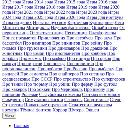
2013 года
Игры 2014 года
Игры 2015 года
Игры 2016 года
Игры 2017 года
Игры 2018 года
Игры 2019 года
Игры 2020
года
Игры 2021 года
Игры 2022 года
Игры 2023 года
Игры
2024 года
Игры 2025 года
Игры 2026 года
Игры для ноутбука
Игры на двоих
Игры на русском
Карточная
Кулинарные
Лего
Мини игры
Мотоциклы
Научная фантастика
Онлайн игры
От
первого лица
От третьего лица
Песочницы
Платформеры
Поиск предметов
Приключения
Про автобусы
Про акул
Про
баскетбол
Про вампиров
Про викингов
Про войну
Про
гномов
Про грузовики
Про динозавров
Про драконов
Про
животных
Про зомби
Про инопланетян
Про ковбоев
Про
корабли
Про космос
Про мафию
Про ниндзя
Про орков
Про
паркур
Про пиратов
Про поезда
Про полицию
Про
постапокалипсис
Про роботов
Про Россию
Про рыбалку
Про
рыцарей
Про самолеты
Про снайперов
Про спецназ
Про
средневековье
Про СССР
Про строительство
Про супергероев
Про танки
Про тюрьму
Про убийц
Про ферму
Про футбол
Про хакеров
Про хоккей
Про Чернобыль
Про школу
Про
шпионов
Ролевые
С глубоким сюжетом
С открытым миром
Симулятор
Симуляторы жизни
Слэшеры
Спортивные
Стелс
Стратегии
Пошаговые стратегии
Стратегии в реальном
времени
Тёмное фэнтези
Хоррор
Шутеры
Экшен
Menu
Главная