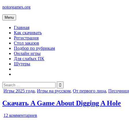
Skip
notorgames.org
to
content
Menu
Главная
Как скачивать
Регистрация
Стол заказов
Подбор по рубрикам
Онлайн игры
Для слабых ПК
Шутеры
Search
for:
Posted
Игры 2025 года
,
Игры на русском
,
От первого лица
,
Песочниц
in
Скачать A Game About Digging A Hole
к
12 комментариев
записи
A