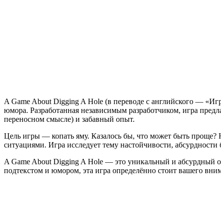
Game
About
Digging
A
Hole
A Game About Digging A Hole (в переводе с английского — «Игр
юмора. Разработанная независимым разработчиком, игра предла
переносном смысле) и забавный опыт.
Цель игры — копать яму. Казалось бы, что может быть проще?
ситуациями. Игра исследует тему настойчивости, абсурдности 
A Game About Digging A Hole — это уникальный и абсурдный о
подтекстом и юмором, эта игра определённо стоит вашего внима