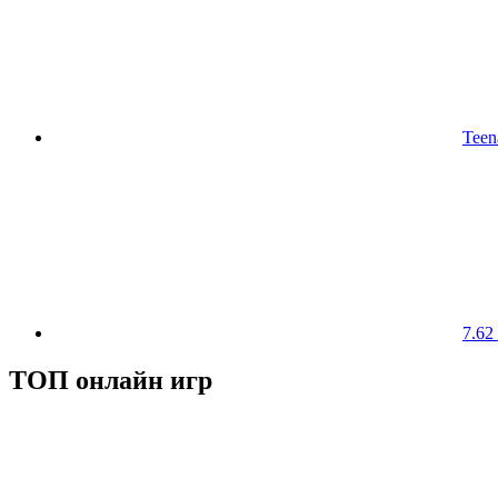
Teen
7.62
ТОП онлайн игр