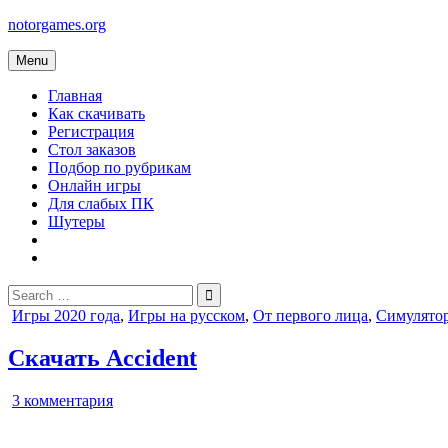
Skip
notorgames.org
to
content
Menu
Главная
Как скачивать
Регистрация
Стол заказов
Подбор по рубрикам
Онлайн игры
Для слабых ПК
Шутеры
Search
for:
Posted
Игры 2020 года
,
Игры на русском
,
От первого лица
,
Симулято
in
Скачать Accident
к
3 комментария
записи
Accident