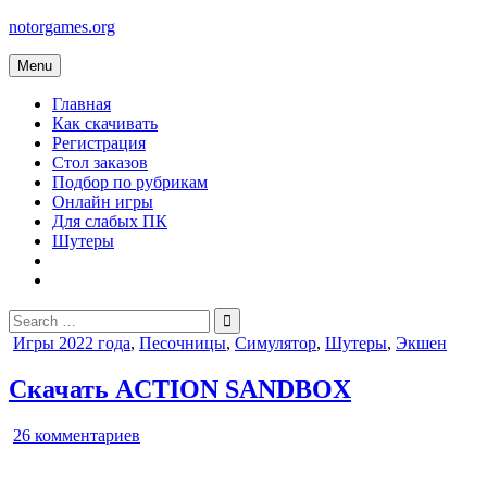
Skip
notorgames.org
to
content
Menu
Главная
Как скачивать
Регистрация
Стол заказов
Подбор по рубрикам
Онлайн игры
Для слабых ПК
Шутеры
Search
for:
Posted
Игры 2022 года
,
Песочницы
,
Симулятор
,
Шутеры
,
Экшен
in
Скачать ACTION SANDBOX
к
26 комментариев
записи
ACTION