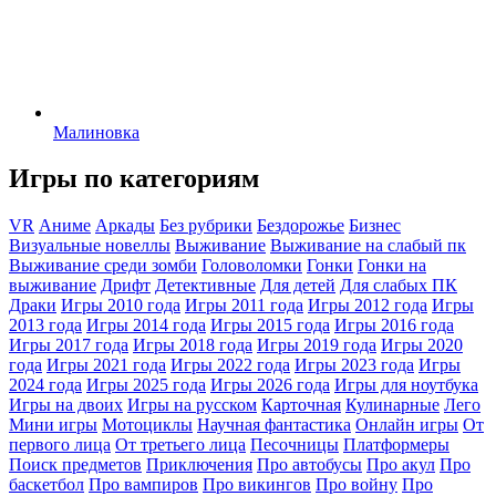
Малиновка
Игры по категориям
VR
Аниме
Аркады
Без рубрики
Бездорожье
Бизнес
Визуальные новеллы
Выживание
Выживание на слабый пк
Выживание среди зомби
Головоломки
Гонки
Гонки на
выживание
Дрифт
Детективные
Для детей
Для слабых ПК
Драки
Игры 2010 года
Игры 2011 года
Игры 2012 года
Игры
2013 года
Игры 2014 года
Игры 2015 года
Игры 2016 года
Игры 2017 года
Игры 2018 года
Игры 2019 года
Игры 2020
года
Игры 2021 года
Игры 2022 года
Игры 2023 года
Игры
2024 года
Игры 2025 года
Игры 2026 года
Игры для ноутбука
Игры на двоих
Игры на русском
Карточная
Кулинарные
Лего
Мини игры
Мотоциклы
Научная фантастика
Онлайн игры
От
первого лица
От третьего лица
Песочницы
Платформеры
Поиск предметов
Приключения
Про автобусы
Про акул
Про
баскетбол
Про вампиров
Про викингов
Про войну
Про