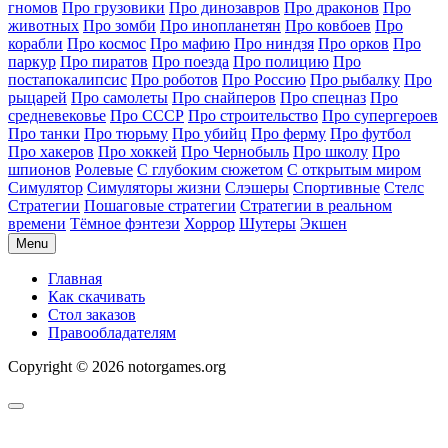
гномов
Про грузовики
Про динозавров
Про драконов
Про
животных
Про зомби
Про инопланетян
Про ковбоев
Про
корабли
Про космос
Про мафию
Про ниндзя
Про орков
Про
паркур
Про пиратов
Про поезда
Про полицию
Про
постапокалипсис
Про роботов
Про Россию
Про рыбалку
Про
рыцарей
Про самолеты
Про снайперов
Про спецназ
Про
средневековье
Про СССР
Про строительство
Про супергероев
Про танки
Про тюрьму
Про убийц
Про ферму
Про футбол
Про хакеров
Про хоккей
Про Чернобыль
Про школу
Про
шпионов
Ролевые
С глубоким сюжетом
С открытым миром
Симулятор
Симуляторы жизни
Слэшеры
Спортивные
Стелс
Стратегии
Пошаговые стратегии
Стратегии в реальном
времени
Тёмное фэнтези
Хоррор
Шутеры
Экшен
Menu
Главная
Как скачивать
Стол заказов
Правообладателям
Copyright © 2026 notorgames.org
Scroll
to
Top