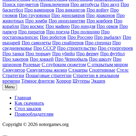
Поиск предметов
Приключения
Про автобусы
Про акул
Про
баскетбол
Про вампиров
Про викингов
Про войну
Про
гномов
Про грузовики
Про динозавров
Про драконов
Про
животных
Про зомби
Про инопланетян
Про ковбоев
Про
корабли
Про космос
Про мафию
Про ниндзя
Про орков
Про
паркур
Про пиратов
Про поезда
Про полицию
Про
постапокалипсис
Про роботов
Про Россию
Про рыбалку
Про
рыцарей
Про самолеты
Про снайперов
Про спецназ
Про
средневековье
Про СССР
Про строительство
Про супергероев
Про танки
Про тюрьму
Про убийц
Про ферму
Про футбол
Про хакеров
Про хоккей
Про Чернобыль
Про школу
Про
шпионов
Ролевые
С глубоким сюжетом
С открытым миром
Симулятор
Симуляторы жизни
Слэшеры
Спортивные
Стелс
Стратегии
Пошаговые стратегии
Стратегии в реальном
времени
Тёмное фэнтези
Хоррор
Шутеры
Экшен
Menu
Главная
Как скачивать
Стол заказов
Правообладателям
Copyright © 2026 notorgames.org