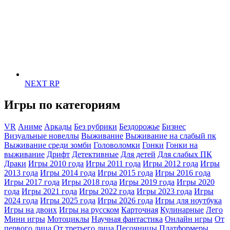
NEXT RP
Игры по категориям
VR
Аниме
Аркады
Без рубрики
Бездорожье
Бизнес
Визуальные новеллы
Выживание
Выживание на слабый пк
Выживание среди зомби
Головоломки
Гонки
Гонки на
выживание
Дрифт
Детективные
Для детей
Для слабых ПК
Драки
Игры 2010 года
Игры 2011 года
Игры 2012 года
Игры
2013 года
Игры 2014 года
Игры 2015 года
Игры 2016 года
Игры 2017 года
Игры 2018 года
Игры 2019 года
Игры 2020
года
Игры 2021 года
Игры 2022 года
Игры 2023 года
Игры
2024 года
Игры 2025 года
Игры 2026 года
Игры для ноутбука
Игры на двоих
Игры на русском
Карточная
Кулинарные
Лего
Мини игры
Мотоциклы
Научная фантастика
Онлайн игры
От
первого лица
От третьего лица
Песочницы
Платформеры