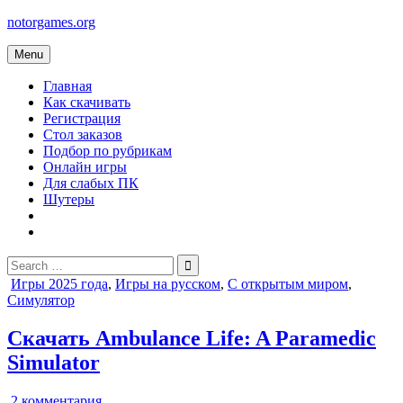
Skip
notorgames.org
to
content
Menu
Главная
Как скачивать
Регистрация
Стол заказов
Подбор по рубрикам
Онлайн игры
Для слабых ПК
Шутеры
Search
for:
Posted
Игры 2025 года
,
Игры на русском
,
С открытым миром
,
in
Симулятор
Скачать Ambulance Life: A Paramedic
Simulator
к
2 комментария