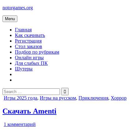
Skip
notorgames.org
to
content
Menu
Главная
Как скачивать
Регистрация
Стол заказов
Подбор по рубрикам
Онлайн игры
Для слабых ПК
Шутеры
Search
for:
Posted
Игры 2025 года
,
Игры на русском
,
Приключения
,
Хоррор
in
Скачать Amenti
к
1 комментарий
записи
Amenti