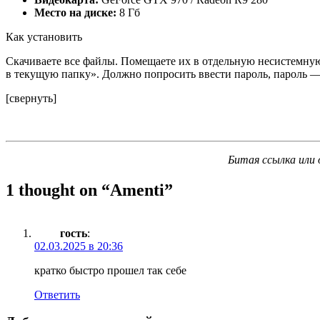
Место на диске:
8 Гб
Как установить
Скачиваете все файлы. Помещаете их в отдельную несистемную
в текущую папку». Должно попросить ввести пароль, пароль — 
[свернуть]
Битая ссылка или 
1 thought on “
Amenti
”
гость
:
02.03.2025 в 20:36
кратко быстро прошел так себе
Ответить