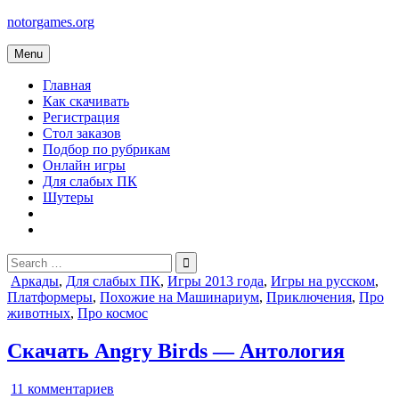
Skip
notorgames.org
to
content
Menu
Главная
Как скачивать
Регистрация
Стол заказов
Подбор по рубрикам
Онлайн игры
Для слабых ПК
Шутеры
Search
for:
Posted
Аркады
,
Для слабых ПК
,
Игры 2013 года
,
Игры на русском
,
in
Платформеры
,
Похожие на Машинариум
,
Приключения
,
Про
животных
,
Про космос
Скачать Angry Birds — Антология
к
11 комментариев