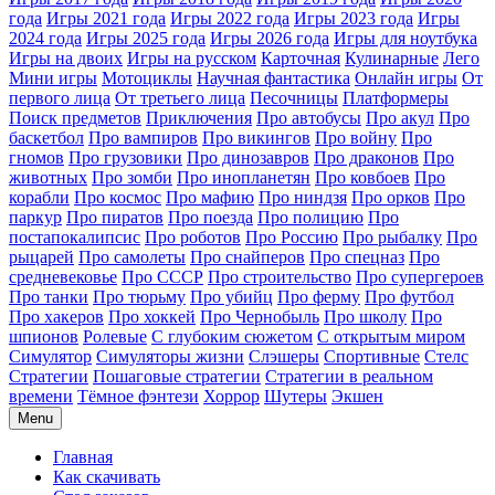
года
Игры 2021 года
Игры 2022 года
Игры 2023 года
Игры
2024 года
Игры 2025 года
Игры 2026 года
Игры для ноутбука
Игры на двоих
Игры на русском
Карточная
Кулинарные
Лего
Мини игры
Мотоциклы
Научная фантастика
Онлайн игры
От
первого лица
От третьего лица
Песочницы
Платформеры
Поиск предметов
Приключения
Про автобусы
Про акул
Про
баскетбол
Про вампиров
Про викингов
Про войну
Про
гномов
Про грузовики
Про динозавров
Про драконов
Про
животных
Про зомби
Про инопланетян
Про ковбоев
Про
корабли
Про космос
Про мафию
Про ниндзя
Про орков
Про
паркур
Про пиратов
Про поезда
Про полицию
Про
постапокалипсис
Про роботов
Про Россию
Про рыбалку
Про
рыцарей
Про самолеты
Про снайперов
Про спецназ
Про
средневековье
Про СССР
Про строительство
Про супергероев
Про танки
Про тюрьму
Про убийц
Про ферму
Про футбол
Про хакеров
Про хоккей
Про Чернобыль
Про школу
Про
шпионов
Ролевые
С глубоким сюжетом
С открытым миром
Симулятор
Симуляторы жизни
Слэшеры
Спортивные
Стелс
Стратегии
Пошаговые стратегии
Стратегии в реальном
времени
Тёмное фэнтези
Хоррор
Шутеры
Экшен
Menu
Главная
Как скачивать