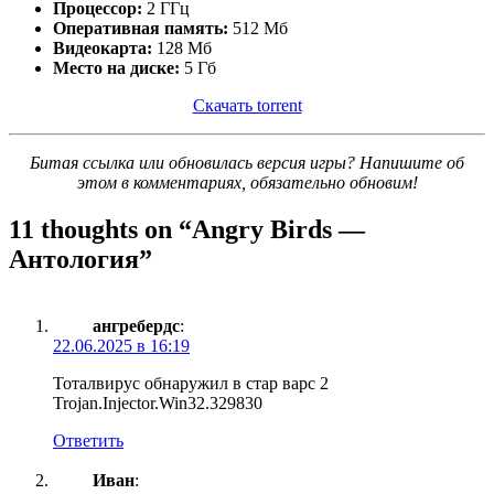
Процессор:
2 ГГц
Оперативная память:
512 Мб
Видеокарта:
128 Мб
Место на диске:
5 Гб
Скачать torrent
Битая ссылка или обновилась версия игры? Напишите об
этом в комментариях, обязательно обновим!
11 thoughts on “
Angry Birds —
Антология
”
ангребердс
:
22.06.2025 в 16:19
Тоталвирус обнаружил в стар варс 2
Trojan.Injector.Win32.329830
Ответить
Иван
: