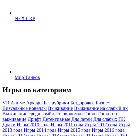
NEXT RP
Мир Танков
Игры по категориям
VR
Аниме
Аркады
Без рубрики
Бездорожье
Бизнес
Визуальные новеллы
Выживание
Выживание на слабый пк
Выживание среди зомби
Головоломки
Гонки
Гонки на
выживание
Дрифт
Детективные
Для детей
Для слабых ПК
Драки
Игры 2010 года
Игры 2011 года
Игры 2012 года
Игры
2013 года
Игры 2014 года
Игры 2015 года
Игры 2016 года
Игры 2017 года
Игры 2018 года
Игры 2019 года
Игры 2020