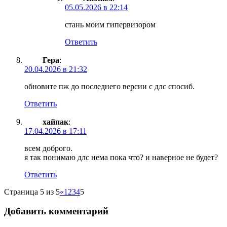
05.05.2026 в 22:14
стань моим гипервизором
Ответить
Гера
:
20.04.2026 в 21:32
обновите пж до последнего версии с длс спосиб.
Ответить
хайпак
:
17.04.2026 в 17:11
всем доброго.
я так понимаю длс нема пока что? и наверное не будет?
Ответить
Страница 5 из 5
«
1
2
3
4
5
Добавить комментарий