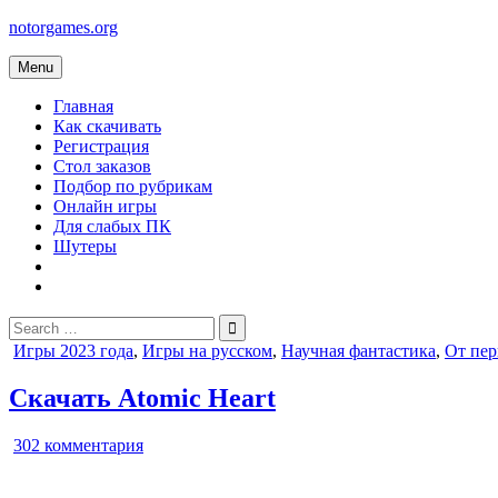
Skip
notorgames.org
to
content
Menu
Главная
Как скачивать
Регистрация
Стол заказов
Подбор по рубрикам
Онлайн игры
Для слабых ПК
Шутеры
Search
for:
Posted
Игры 2023 года
,
Игры на русском
,
Научная фантастика
,
От пер
in
Скачать Atomic Heart
к
302 комментария
записи
Atomic