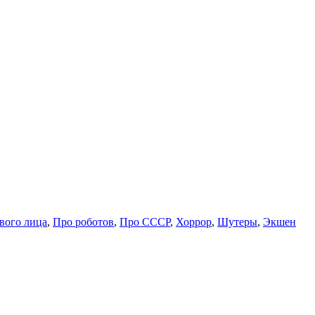
вого лица
,
Про роботов
,
Про СССР
,
Хоррор
,
Шутеры
,
Экшен