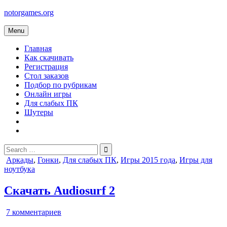
Skip
notorgames.org
to
content
Menu
Главная
Как скачивать
Регистрация
Стол заказов
Подбор по рубрикам
Онлайн игры
Для слабых ПК
Шутеры
Search
for:
Posted
Аркады
,
Гонки
,
Для слабых ПК
,
Игры 2015 года
,
Игры для
in
ноутбука
Скачать Audiosurf 2
к
7 комментариев
записи