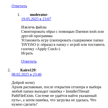
Ответить
moderator
:
19.05.2025 в 23:07
Извлечь файлы
Смонтировать образ с помощью Daemon tools или
другой программы
Установить игру (скопировать содержимое папки
TiNYiSO (с образа) в папку с игрой или поставить
галочку «Apply Crack»)
Играть
Ответить
Kairo129
:
08.02.2025 в 23:46
Доброй ночи)
Архив распакован, после открытия сетапера и выбора
любой папки выходит ошибка » InstallerThread:
PathFileExists. Системе не удаётся найти указанный
путь», а затем ошибка, что загрузка не удалась. Что
нужно сделать?