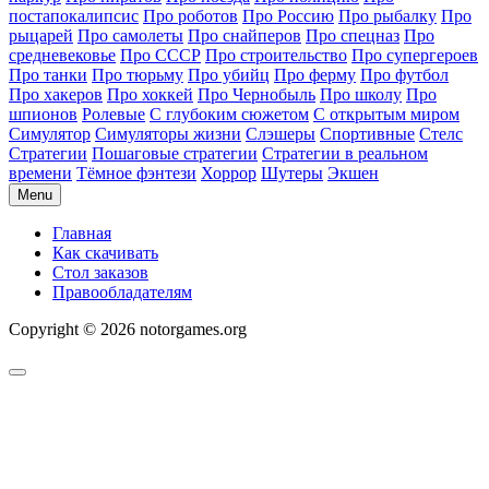
постапокалипсис
Про роботов
Про Россию
Про рыбалку
Про
рыцарей
Про самолеты
Про снайперов
Про спецназ
Про
средневековье
Про СССР
Про строительство
Про супергероев
Про танки
Про тюрьму
Про убийц
Про ферму
Про футбол
Про хакеров
Про хоккей
Про Чернобыль
Про школу
Про
шпионов
Ролевые
С глубоким сюжетом
С открытым миром
Симулятор
Симуляторы жизни
Слэшеры
Спортивные
Стелс
Стратегии
Пошаговые стратегии
Стратегии в реальном
времени
Тёмное фэнтези
Хоррор
Шутеры
Экшен
Menu
Главная
Как скачивать
Стол заказов
Правообладателям
Copyright © 2026 notorgames.org
Scroll
to
Top