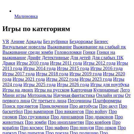
Малиновка
Игры по категориям
VR
Аниме
Аркады
Без рубрики
Бездорожье
Бизнес
Визуальные новеллы
Выживание
Выживание на слабый пк
Выживание среди зомби
Головоломки
Гонки
Гонки на
выживание
Дрифт
Детективные
Для детей
Для слабых ПК
Драки
Игры 2010 года
Игры 2011 года
Игры 2012 года
Игры
2013 года
Игры 2014 года
Игры 2015 года
Игры 2016 года
Игры 2017 года
Игры 2018 года
Игры 2019 года
Игры 2020
года
Игры 2021 года
Игры 2022 года
Игры 2023 года
Игры
2024 года
Игры 2025 года
Игры 2026 года
Игры для ноутбука
Игры на двоих
Игры на русском
Карточная
Кулинарные
Лего
Мини игры
Мотоциклы
Научная фантастика
Онлайн игры
От
первого лица
От третьего лица
Песочницы
Платформеры
Поиск предметов
Приключения
Про автобусы
Про акул
Про
баскетбол
Про вампиров
Про викингов
Про войну
Про
гномов
Про грузовики
Про динозавров
Про драконов
Про
животных
Про зомби
Про инопланетян
Про ковбоев
Про
корабли
Про космос
Про мафию
Про ниндзя
Про орков
Про
паркур
Про пиратов
Про поезда
Про полицию
Про