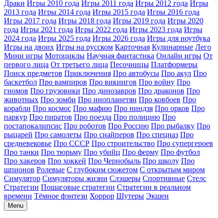
Драки
Игры 2010 года
Игры 2011 года
Игры 2012 года
Игры
2013 года
Игры 2014 года
Игры 2015 года
Игры 2016 года
Игры 2017 года
Игры 2018 года
Игры 2019 года
Игры 2020
года
Игры 2021 года
Игры 2022 года
Игры 2023 года
Игры
2024 года
Игры 2025 года
Игры 2026 года
Игры для ноутбука
Игры на двоих
Игры на русском
Карточная
Кулинарные
Лего
Мини игры
Мотоциклы
Научная фантастика
Онлайн игры
От
первого лица
От третьего лица
Песочницы
Платформеры
Поиск предметов
Приключения
Про автобусы
Про акул
Про
баскетбол
Про вампиров
Про викингов
Про войну
Про
гномов
Про грузовики
Про динозавров
Про драконов
Про
животных
Про зомби
Про инопланетян
Про ковбоев
Про
корабли
Про космос
Про мафию
Про ниндзя
Про орков
Про
паркур
Про пиратов
Про поезда
Про полицию
Про
постапокалипсис
Про роботов
Про Россию
Про рыбалку
Про
рыцарей
Про самолеты
Про снайперов
Про спецназ
Про
средневековье
Про СССР
Про строительство
Про супергероев
Про танки
Про тюрьму
Про убийц
Про ферму
Про футбол
Про хакеров
Про хоккей
Про Чернобыль
Про школу
Про
шпионов
Ролевые
С глубоким сюжетом
С открытым миром
Симулятор
Симуляторы жизни
Слэшеры
Спортивные
Стелс
Стратегии
Пошаговые стратегии
Стратегии в реальном
времени
Тёмное фэнтези
Хоррор
Шутеры
Экшен
Menu