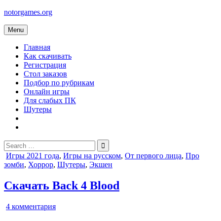
Skip
notorgames.org
to
content
Menu
Главная
Как скачивать
Регистрация
Стол заказов
Подбор по рубрикам
Онлайн игры
Для слабых ПК
Шутеры
Search
for:
Posted
Игры 2021 года
,
Игры на русском
,
От первого лица
,
Про
in
зомби
,
Хоррор
,
Шутеры
,
Экшен
Скачать Back 4 Blood
к
4 комментария
записи