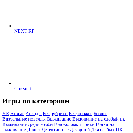
NEXT RP
Crossout
Игры по категориям
VR
Аниме
Аркады
Без рубрики
Бездорожье
Бизнес
Визуальные новеллы
Выживание
Выживание на слабый пк
Выживание среди зомби
Головоломки
Гонки
Гонки на
выживание
Дрифт
Детективные
Для детей
Для слабых ПК