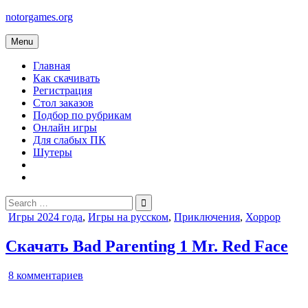
Skip
notorgames.org
to
content
Menu
Главная
Как скачивать
Регистрация
Стол заказов
Подбор по рубрикам
Онлайн игры
Для слабых ПК
Шутеры
Search
for:
Posted
Игры 2024 года
,
Игры на русском
,
Приключения
,
Хоррор
in
Скачать Bad Parenting 1 Mr. Red Face
к
8 комментариев
записи
Bad