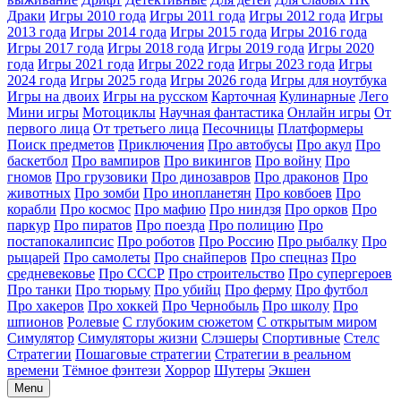
Драки
Игры 2010 года
Игры 2011 года
Игры 2012 года
Игры
2013 года
Игры 2014 года
Игры 2015 года
Игры 2016 года
Игры 2017 года
Игры 2018 года
Игры 2019 года
Игры 2020
года
Игры 2021 года
Игры 2022 года
Игры 2023 года
Игры
2024 года
Игры 2025 года
Игры 2026 года
Игры для ноутбука
Игры на двоих
Игры на русском
Карточная
Кулинарные
Лего
Мини игры
Мотоциклы
Научная фантастика
Онлайн игры
От
первого лица
От третьего лица
Песочницы
Платформеры
Поиск предметов
Приключения
Про автобусы
Про акул
Про
баскетбол
Про вампиров
Про викингов
Про войну
Про
гномов
Про грузовики
Про динозавров
Про драконов
Про
животных
Про зомби
Про инопланетян
Про ковбоев
Про
корабли
Про космос
Про мафию
Про ниндзя
Про орков
Про
паркур
Про пиратов
Про поезда
Про полицию
Про
постапокалипсис
Про роботов
Про Россию
Про рыбалку
Про
рыцарей
Про самолеты
Про снайперов
Про спецназ
Про
средневековье
Про СССР
Про строительство
Про супергероев
Про танки
Про тюрьму
Про убийц
Про ферму
Про футбол
Про хакеров
Про хоккей
Про Чернобыль
Про школу
Про
шпионов
Ролевые
С глубоким сюжетом
С открытым миром
Симулятор
Симуляторы жизни
Слэшеры
Спортивные
Стелс
Стратегии
Пошаговые стратегии
Стратегии в реальном
времени
Тёмное фэнтези
Хоррор
Шутеры
Экшен
Menu