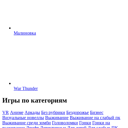
Малиновка
War Thunder
Игры по категориям
VR
Аниме
Аркады
Без рубрики
Бездорожье
Бизнес
Визуальные новеллы
Выживание
Выживание на слабый пк
Выживание среди зомби
Головоломки
Гонки
Гонки на
выживание
Дрифт
Детективные
Для детей
Для слабых ПК