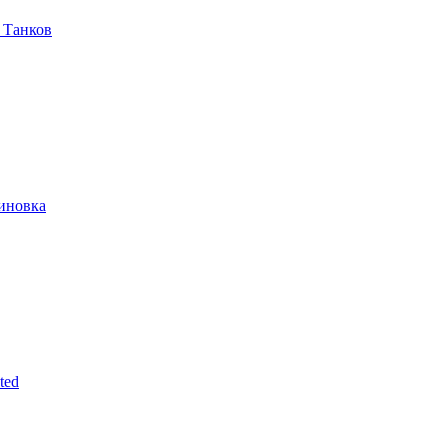
 Танков
иновка
ted