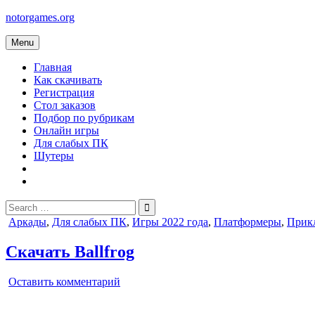
Skip
notorgames.org
to
content
Menu
Главная
Как скачивать
Регистрация
Стол заказов
Подбор по рубрикам
Онлайн игры
Для слабых ПК
Шутеры
Search
for:
Posted
Аркады
,
Для слабых ПК
,
Игры 2022 года
,
Платформеры
,
Прик
in
Скачать Ballfrog
on
Оставить комментарий
Ballfrog