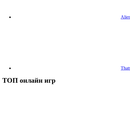
Alie
That
ТОП онлайн игр