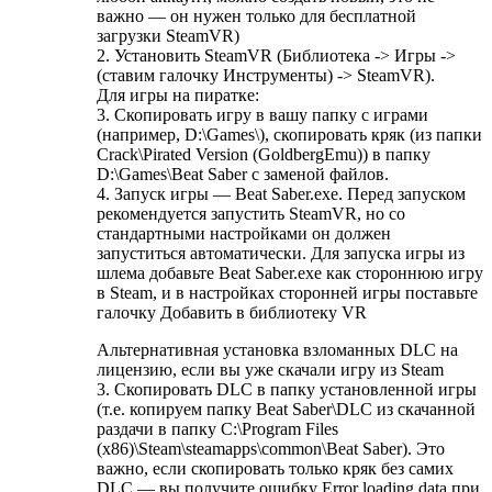
важно — он нужен только для бесплатной
загрузки SteamVR)
2. Установить SteamVR (Библиотека -> Игры ->
(ставим галочку Инструменты) -> SteamVR).
Для игры на пиратке:
3. Скопировать игру в вашу папку с играми
(например, D:\Games\), скопировать кряк (из папки
Crack\Pirated Version (GoldbergEmu)) в папку
D:\Games\Beat Saber с заменой файлов.
4. Запуск игры — Beat Saber.exe. Перед запуском
рекомендуется запустить SteamVR, но со
стандартными настройками он должен
запуститься автоматически. Для запуска игры из
шлема добавьте Beat Saber.exe как стороннюю игру
в Steam, и в настройках сторонней игры поставьте
галочку Добавить в библиотеку VR
Альтернативная установка взломанных DLC на
лицензию, если вы уже скачали игру из Steam
3. Скопировать DLC в папку установленной игры
(т.е. копируем папку Beat Saber\DLC из скачанной
раздачи в папку C:\Program Files
(x86)\Steam\steamapps\common\Beat Saber). Это
важно, если скопировать только кряк без самих
DLC — вы получите ошибку Error loading data при