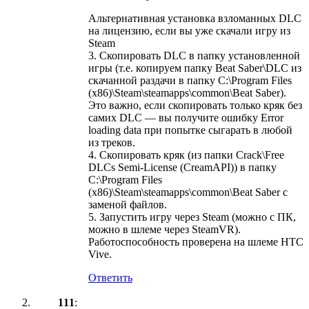
Альтернативная установка взломанных DLC
на лицензию, если вы уже скачали игру из
Steam
3. Скопировать DLC в папку установленной
игры (т.е. копируем папку Beat Saber\DLC из
скачанной раздачи в папку C:\Program Files
(x86)\Steam\steamapps\common\Beat Saber).
Это важно, если скопировать только кряк без
самих DLC — вы получите ошибку Error
loading data при попытке сыгарать в любой
из треков.
4. Скопировать кряк (из папки Crack\Free
DLCs Semi-License (CreamAPI)) в папку
C:\Program Files
(x86)\Steam\steamapps\common\Beat Saber с
заменой файлов.
5. Запустить игру через Steam (можно с ПК,
можно в шлеме через SteamVR).
Работоспособность проверена на шлеме HTC
Vive.
Ответить
111
: