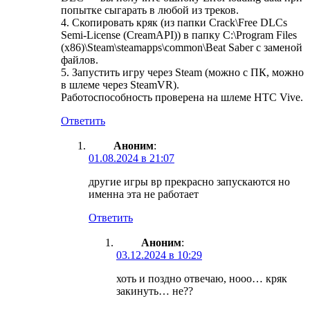
попытке сыгарать в любой из треков.
4. Скопировать кряк (из папки Crack\Free DLCs
Semi-License (CreamAPI)) в папку C:\Program Files
(x86)\Steam\steamapps\common\Beat Saber с заменой
файлов.
5. Запустить игру через Steam (можно с ПК, можно
в шлеме через SteamVR).
Работоспособность проверена на шлеме HTC Vive.
Ответить
Аноним
:
01.08.2024 в 21:07
другие игры вр прекрасно запускаются но
именна эта не работает
Ответить
Аноним
:
03.12.2024 в 10:29
хоть и поздно отвечаю, нооо… кряк
закинуть… не??