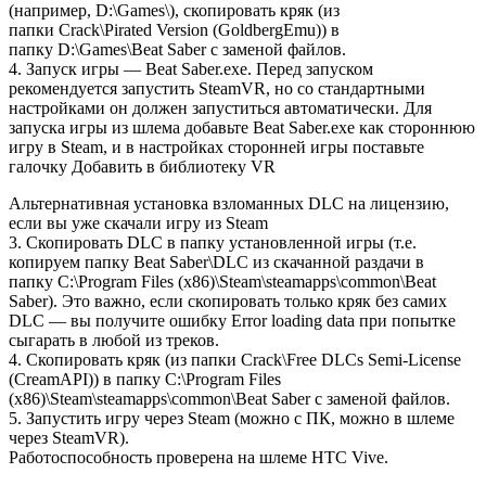
(например, D:\Games\), скопировать кряк (из
папки Crack\Pirated Version (GoldbergEmu)) в
папку D:\Games\Beat Saber с заменой файлов.
4. Запуск игры — Beat Saber.exe. Перед запуском
рекомендуется запустить SteamVR, но со стандартными
настройками он должен запуститься автоматически. Для
запуска игры из шлема добавьте Beat Saber.exe как стороннюю
игру в Steam, и в настройках сторонней игры поставьте
галочку Добавить в библиотеку VR
Альтернативная установка взломанных DLC на лицензию,
если вы уже скачали игру из Steam
3. Скопировать DLC в папку установленной игры (т.е.
копируем папку Beat Saber\DLC из скачанной раздачи в
папку C:\Program Files (x86)\Steam\steamapps\common\Beat
Saber). Это важно, если скопировать только кряк без самих
DLC — вы получите ошибку Error loading data при попытке
сыгарать в любой из треков.
4. Скопировать кряк (из папки Crack\Free DLCs Semi-License
(CreamAPI)) в папку C:\Program Files
(x86)\Steam\steamapps\common\Beat Saber с заменой файлов.
5. Запустить игру через Steam (можно с ПК, можно в шлеме
через SteamVR).
Работоспособность проверена на шлеме HTC Vive.