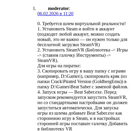
moderator
:
06.02.2026 в 11:20
0. Требуется шлем виртуальной реальности!
1. Установить Steam и войти в аккаунт
(подходит любой аккаунт, можно создать
новый, это не важно — он нужен только для
бесплатной загрузки SteamVR)
2. Установить SteamVR (Библиотека -> Игры
-> (ставим галочку Инструменты) ->
SteamVR).
Для игры на пиратке:
3. Скопировать игру в вашу папку с играми
(например, D:\Games\), скопировать кряк (из
папки Crack\Pirated Version (GoldbergEmu)) в
папку D:\Games\Beat Saber с заменой файлов.
4. Запуск игры — Beat Saber.exe. Перед
запуском рекомендуется запустить SteamVR,
но со стандартными настройками он должен
запуститься автоматически. Для запуска
игры из шлема добавьте Beat Saber.exe как
стороннюю игру в Steam, и в настройках
сторонней игры поставьте галочку Добавить
в библиотеку VR