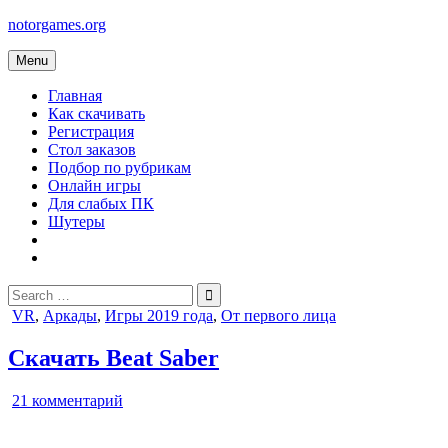
Skip
notorgames.org
to
content
Menu
Главная
Как скачивать
Регистрация
Стол заказов
Подбор по рубрикам
Онлайн игры
Для слабых ПК
Шутеры
Search
for:
Posted
VR
,
Аркады
,
Игры 2019 года
,
От первого лица
in
Скачать Beat Saber
к
21 комментарий
записи
Beat