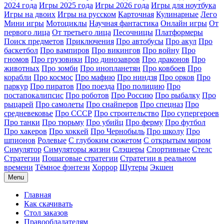
2024 года
Игры 2025 года
Игры 2026 года
Игры для ноутбука
Игры на двоих
Игры на русском
Карточная
Кулинарные
Лего
Мини игры
Мотоциклы
Научная фантастика
Онлайн игры
От
первого лица
От третьего лица
Песочницы
Платформеры
Поиск предметов
Приключения
Про автобусы
Про акул
Про
баскетбол
Про вампиров
Про викингов
Про войну
Про
гномов
Про грузовики
Про динозавров
Про драконов
Про
животных
Про зомби
Про инопланетян
Про ковбоев
Про
корабли
Про космос
Про мафию
Про ниндзя
Про орков
Про
паркур
Про пиратов
Про поезда
Про полицию
Про
постапокалипсис
Про роботов
Про Россию
Про рыбалку
Про
рыцарей
Про самолеты
Про снайперов
Про спецназ
Про
средневековье
Про СССР
Про строительство
Про супергероев
Про танки
Про тюрьму
Про убийц
Про ферму
Про футбол
Про хакеров
Про хоккей
Про Чернобыль
Про школу
Про
шпионов
Ролевые
С глубоким сюжетом
С открытым миром
Симулятор
Симуляторы жизни
Слэшеры
Спортивные
Стелс
Стратегии
Пошаговые стратегии
Стратегии в реальном
времени
Тёмное фэнтези
Хоррор
Шутеры
Экшен
Menu
Главная
Как скачивать
Стол заказов
Правообладателям