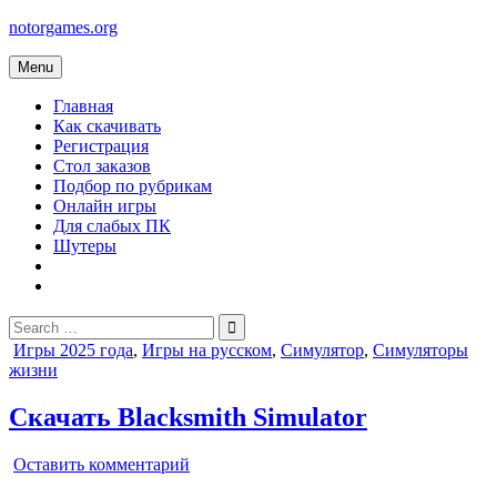
Skip
notorgames.org
to
content
Menu
Главная
Как скачивать
Регистрация
Стол заказов
Подбор по рубрикам
Онлайн игры
Для слабых ПК
Шутеры
Search
for:
Posted
Игры 2025 года
,
Игры на русском
,
Симулятор
,
Симуляторы
in
жизни
Скачать Blacksmith Simulator
on
Оставить комментарий
Blacksmith