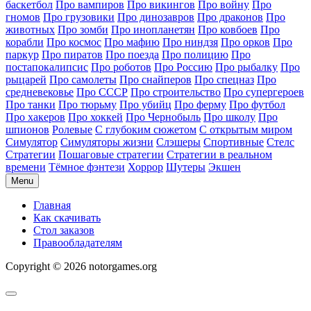
баскетбол
Про вампиров
Про викингов
Про войну
Про
гномов
Про грузовики
Про динозавров
Про драконов
Про
животных
Про зомби
Про инопланетян
Про ковбоев
Про
корабли
Про космос
Про мафию
Про ниндзя
Про орков
Про
паркур
Про пиратов
Про поезда
Про полицию
Про
постапокалипсис
Про роботов
Про Россию
Про рыбалку
Про
рыцарей
Про самолеты
Про снайперов
Про спецназ
Про
средневековье
Про СССР
Про строительство
Про супергероев
Про танки
Про тюрьму
Про убийц
Про ферму
Про футбол
Про хакеров
Про хоккей
Про Чернобыль
Про школу
Про
шпионов
Ролевые
С глубоким сюжетом
С открытым миром
Симулятор
Симуляторы жизни
Слэшеры
Спортивные
Стелс
Стратегии
Пошаговые стратегии
Стратегии в реальном
времени
Тёмное фэнтези
Хоррор
Шутеры
Экшен
Menu
Главная
Как скачивать
Стол заказов
Правообладателям
Copyright © 2026 notorgames.org
Scroll
to