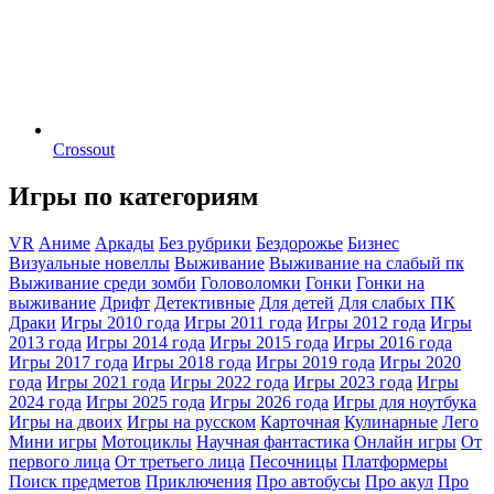
Crossout
Игры по категориям
VR
Аниме
Аркады
Без рубрики
Бездорожье
Бизнес
Визуальные новеллы
Выживание
Выживание на слабый пк
Выживание среди зомби
Головоломки
Гонки
Гонки на
выживание
Дрифт
Детективные
Для детей
Для слабых ПК
Драки
Игры 2010 года
Игры 2011 года
Игры 2012 года
Игры
2013 года
Игры 2014 года
Игры 2015 года
Игры 2016 года
Игры 2017 года
Игры 2018 года
Игры 2019 года
Игры 2020
года
Игры 2021 года
Игры 2022 года
Игры 2023 года
Игры
2024 года
Игры 2025 года
Игры 2026 года
Игры для ноутбука
Игры на двоих
Игры на русском
Карточная
Кулинарные
Лего
Мини игры
Мотоциклы
Научная фантастика
Онлайн игры
От
первого лица
От третьего лица
Песочницы
Платформеры
Поиск предметов
Приключения
Про автобусы
Про акул
Про