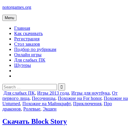
Skip
notorgames.org
to
content
Menu
Главная
Как скачивать
Регистрация
Стол заказов
Подбор по рубрикам
Онлайн игры
Для слабых ПК
Шутеры
Search
for:
Posted
Для слабых ПК
,
Игры 2013 года
,
Игры для ноутбука
,
От
in
первого лица
,
Песочницы
,
Похожие на For honor
,
Похожие на
Unturned
,
Похожие на Майнкрафт
,
Приключения
,
Про
драконов
,
Ролевые
,
Экшен
Скачать Block Story