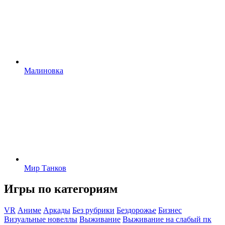
Малиновка
Мир Танков
Игры по категориям
VR
Аниме
Аркады
Без рубрики
Бездорожье
Бизнес
Визуальные новеллы
Выживание
Выживание на слабый пк