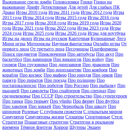
Выживание среди зомби
Головоломки
Гонки
Гонки на
выживание
Дрифт
Детективные
Для детей
Для слабых ПК
Драки
Игры 2010 года
Игры 2011 года
Игры 2012 года
Игры
2013 года
Игры 2014 года
Игры 2015 года
Игры 2016 года
Игры 2017 года
Игры 2018 года
Игры 2019 года
Игры 2020
года
Игры 2021 года
Игры 2022 года
Игры 2023 года
Игры
2024 года
Игры 2025 года
Игры 2026 года
Игры для ноутбука
Игры на двоих
Игры на русском
Карточная
Кулинарные
Лего
Мини игры
Мотоциклы
Научная фантастика
Онлайн игры
От
первого лица
От третьего лица
Песочницы
Платформеры
Поиск предметов
Приключения
Про автобусы
Про акул
Про
баскетбол
Про вампиров
Про викингов
Про войну
Про
гномов
Про грузовики
Про динозавров
Про драконов
Про
животных
Про зомби
Про инопланетян
Про ковбоев
Про
корабли
Про космос
Про мафию
Про ниндзя
Про орков
Про
паркур
Про пиратов
Про поезда
Про полицию
Про
постапокалипсис
Про роботов
Про Россию
Про рыбалку
Про
рыцарей
Про самолеты
Про снайперов
Про спецназ
Про
средневековье
Про СССР
Про строительство
Про супергероев
Про танки
Про тюрьму
Про убийц
Про ферму
Про футбол
Про хакеров
Про хоккей
Про Чернобыль
Про школу
Про
шпионов
Ролевые
С глубоким сюжетом
С открытым миром
Симулятор
Симуляторы жизни
Слэшеры
Спортивные
Стелс
Стратегии
Пошаговые стратегии
Стратегии в реальном
времени
Тёмное фэнтези
Хоррор
Шутеры
Экшен