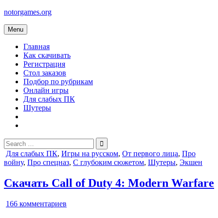
Skip
notorgames.org
to
content
Menu
Главная
Как скачивать
Регистрация
Стол заказов
Подбор по рубрикам
Онлайн игры
Для слабых ПК
Шутеры
Search
for:
Posted
Для слабых ПК
,
Игры на русском
,
От первого лица
,
Про
in
войну
,
Про спецназ
,
С глубоким сюжетом
,
Шутеры
,
Экшен
Скачать Call of Duty 4: Modern Warfare
к
166 комментариев
записи