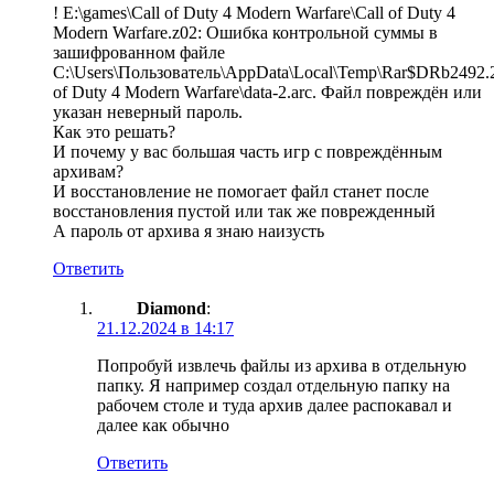
! E:\games\Call of Duty 4 Modern Warfare\Call of Duty 4
Modern Warfare.z02: Ошибка контрольной суммы в
зашифрованном файле
C:\Users\Пользователь\AppData\Local\Temp\Rar$DRb2492.2
of Duty 4 Modern Warfare\data-2.arc. Файл повреждён или
указан неверный пароль.
Как это решать?
И почему у вас большая часть игр с повреждённым
архивам?
И восстановление не помогает файл станет после
восстановления пустой или так же поврежденный
А пароль от архива я знаю наизусть
Ответить
Diamond
:
21.12.2024 в 14:17
Попробуй извлечь файлы из архива в отдельную
папку. Я например создал отдельную папку на
рабочем столе и туда архив далее распокавал и
далее как обычно
Ответить