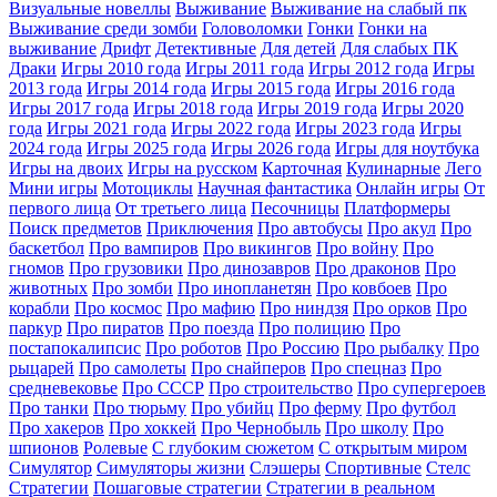
Визуальные новеллы
Выживание
Выживание на слабый пк
Выживание среди зомби
Головоломки
Гонки
Гонки на
выживание
Дрифт
Детективные
Для детей
Для слабых ПК
Драки
Игры 2010 года
Игры 2011 года
Игры 2012 года
Игры
2013 года
Игры 2014 года
Игры 2015 года
Игры 2016 года
Игры 2017 года
Игры 2018 года
Игры 2019 года
Игры 2020
года
Игры 2021 года
Игры 2022 года
Игры 2023 года
Игры
2024 года
Игры 2025 года
Игры 2026 года
Игры для ноутбука
Игры на двоих
Игры на русском
Карточная
Кулинарные
Лего
Мини игры
Мотоциклы
Научная фантастика
Онлайн игры
От
первого лица
От третьего лица
Песочницы
Платформеры
Поиск предметов
Приключения
Про автобусы
Про акул
Про
баскетбол
Про вампиров
Про викингов
Про войну
Про
гномов
Про грузовики
Про динозавров
Про драконов
Про
животных
Про зомби
Про инопланетян
Про ковбоев
Про
корабли
Про космос
Про мафию
Про ниндзя
Про орков
Про
паркур
Про пиратов
Про поезда
Про полицию
Про
постапокалипсис
Про роботов
Про Россию
Про рыбалку
Про
рыцарей
Про самолеты
Про снайперов
Про спецназ
Про
средневековье
Про СССР
Про строительство
Про супергероев
Про танки
Про тюрьму
Про убийц
Про ферму
Про футбол
Про хакеров
Про хоккей
Про Чернобыль
Про школу
Про
шпионов
Ролевые
С глубоким сюжетом
С открытым миром
Симулятор
Симуляторы жизни
Слэшеры
Спортивные
Стелс
Стратегии
Пошаговые стратегии
Стратегии в реальном