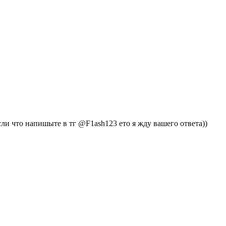
ли что напишыте в тг @F1ash123 ето я жду вашего ответа))