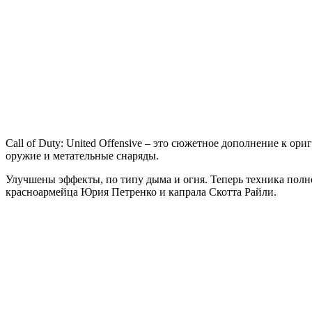
of
Duty
United
Offensive
Call of Duty: United Offensive – это сюжетное дополнение к ор
оружие и метательные снаряды.
Улучшены эффекты, по типу дыма и огня. Теперь техника полн
красноармейца Юрия Петренко и капрала Скотта Райли.