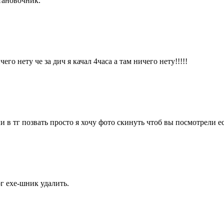
тановочник.
его нету че за дич я качал 4часа а там ничего нету!!!!!
 тг позвать просто я хочу фото скинуть чтоб вы посмотрели ес
г ехе-шник удалить.