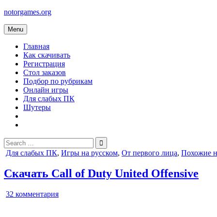
Skip
notorgames.org
to
content
Menu
Главная
Как скачивать
Регистрация
Стол заказов
Подбор по рубрикам
Онлайн игры
Для слабых ПК
Шутеры
Search
for:
Posted
Для слабых ПК
,
Игры на русском
,
От первого лица
,
Похожие н
in
Скачать Call of Duty United Offensive
к
32 комментария
записи
Call