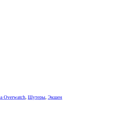
а Overwatch
,
Шутеры
,
Экшен