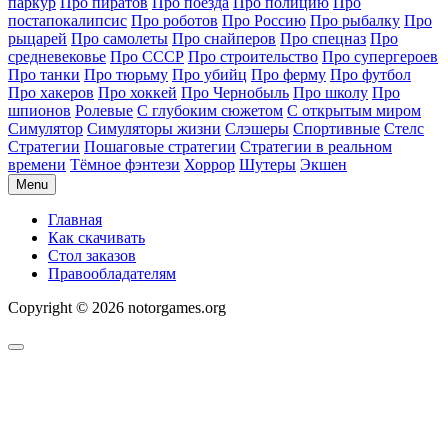
паркур
Про пиратов
Про поезда
Про полицию
Про
постапокалипсис
Про роботов
Про Россию
Про рыбалку
Про
рыцарей
Про самолеты
Про снайперов
Про спецназ
Про
средневековье
Про СССР
Про строительство
Про супергероев
Про танки
Про тюрьму
Про убийц
Про ферму
Про футбол
Про хакеров
Про хоккей
Про Чернобыль
Про школу
Про
шпионов
Ролевые
С глубоким сюжетом
С открытым миром
Симулятор
Симуляторы жизни
Слэшеры
Спортивные
Стелс
Стратегии
Пошаговые стратегии
Стратегии в реальном
времени
Тёмное фэнтези
Хоррор
Шутеры
Экшен
Menu
Главная
Как скачивать
Стол заказов
Правообладателям
Copyright © 2026 notorgames.org
Scroll
to
Top