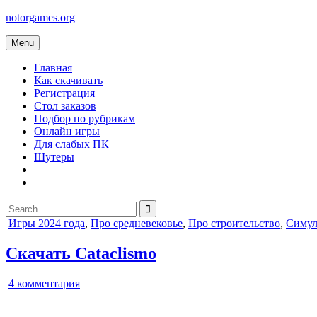
Skip
notorgames.org
to
content
Menu
Главная
Как скачивать
Регистрация
Стол заказов
Подбор по рубрикам
Онлайн игры
Для слабых ПК
Шутеры
Search
for:
Posted
Игры 2024 года
,
Про средневековье
,
Про строительство
,
Симул
in
Скачать Cataclismo
к
4 комментария
записи
Cataclismo