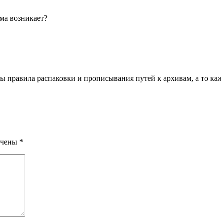
ема возникает?
 правила распаковки и прописывания путей к архивам, а то кажд
ечены
*