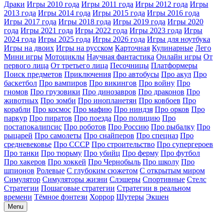
Драки
Игры 2010 года
Игры 2011 года
Игры 2012 года
Игры
2013 года
Игры 2014 года
Игры 2015 года
Игры 2016 года
Игры 2017 года
Игры 2018 года
Игры 2019 года
Игры 2020
года
Игры 2021 года
Игры 2022 года
Игры 2023 года
Игры
2024 года
Игры 2025 года
Игры 2026 года
Игры для ноутбука
Игры на двоих
Игры на русском
Карточная
Кулинарные
Лего
Мини игры
Мотоциклы
Научная фантастика
Онлайн игры
От
первого лица
От третьего лица
Песочницы
Платформеры
Поиск предметов
Приключения
Про автобусы
Про акул
Про
баскетбол
Про вампиров
Про викингов
Про войну
Про
гномов
Про грузовики
Про динозавров
Про драконов
Про
животных
Про зомби
Про инопланетян
Про ковбоев
Про
корабли
Про космос
Про мафию
Про ниндзя
Про орков
Про
паркур
Про пиратов
Про поезда
Про полицию
Про
постапокалипсис
Про роботов
Про Россию
Про рыбалку
Про
рыцарей
Про самолеты
Про снайперов
Про спецназ
Про
средневековье
Про СССР
Про строительство
Про супергероев
Про танки
Про тюрьму
Про убийц
Про ферму
Про футбол
Про хакеров
Про хоккей
Про Чернобыль
Про школу
Про
шпионов
Ролевые
С глубоким сюжетом
С открытым миром
Симулятор
Симуляторы жизни
Слэшеры
Спортивные
Стелс
Стратегии
Пошаговые стратегии
Стратегии в реальном
времени
Тёмное фэнтези
Хоррор
Шутеры
Экшен
Menu