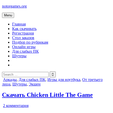
Skip
notorgames.org
to
content
Menu
Главная
Как скачивать
Регистрация
Стол заказов
Подбор по рубрикам
Онлайн игры
Для слабых ПК
Шутеры
Search
for:
Posted
Аркады
,
Для слабых ПК
,
Игры для ноутбука
,
От третьего
in
лица
,
Шутеры
,
Экшен
Скачать Chicken Little The Game
к
2 комментария
записи