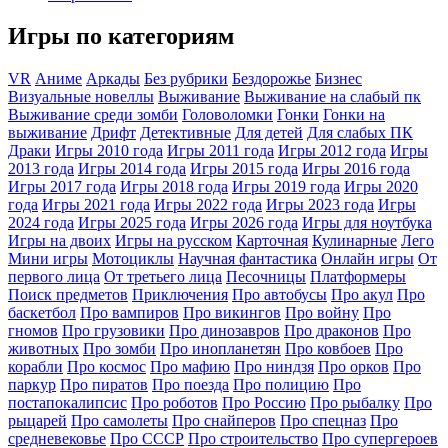
Игры по категориям
VR
Аниме
Аркады
Без рубрики
Бездорожье
Бизнес
Визуальные новеллы
Выживание
Выживание на слабый пк
Выживание среди зомби
Головоломки
Гонки
Гонки на
выживание
Дрифт
Детективные
Для детей
Для слабых ПК
Драки
Игры 2010 года
Игры 2011 года
Игры 2012 года
Игры
2013 года
Игры 2014 года
Игры 2015 года
Игры 2016 года
Игры 2017 года
Игры 2018 года
Игры 2019 года
Игры 2020
года
Игры 2021 года
Игры 2022 года
Игры 2023 года
Игры
2024 года
Игры 2025 года
Игры 2026 года
Игры для ноутбука
Игры на двоих
Игры на русском
Карточная
Кулинарные
Лего
Мини игры
Мотоциклы
Научная фантастика
Онлайн игры
От
первого лица
От третьего лица
Песочницы
Платформеры
Поиск предметов
Приключения
Про автобусы
Про акул
Про
баскетбол
Про вампиров
Про викингов
Про войну
Про
гномов
Про грузовики
Про динозавров
Про драконов
Про
животных
Про зомби
Про инопланетян
Про ковбоев
Про
корабли
Про космос
Про мафию
Про ниндзя
Про орков
Про
паркур
Про пиратов
Про поезда
Про полицию
Про
постапокалипсис
Про роботов
Про Россию
Про рыбалку
Про
рыцарей
Про самолеты
Про снайперов
Про спецназ
Про
средневековье
Про СССР
Про строительство
Про супергероев