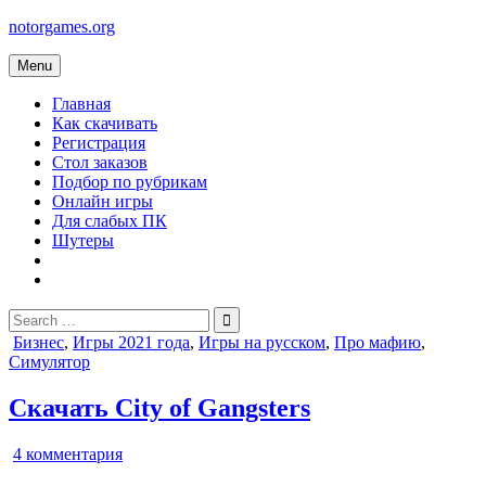
Skip
notorgames.org
to
content
Menu
Главная
Как скачивать
Регистрация
Стол заказов
Подбор по рубрикам
Онлайн игры
Для слабых ПК
Шутеры
Search
for:
Posted
Бизнес
,
Игры 2021 года
,
Игры на русском
,
Про мафию
,
in
Симулятор
Скачать City of Gangsters
к
4 комментария
записи