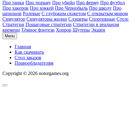
Про танки
Про тюрьму
Про убийц
Про ферму
Про футбол
Про хакеров
Про хоккей
Про Чернобыль
Про школу
Про
шпионов
Ролевые
С глубоким сюжетом
С открытым миром
Симулятор
Симуляторы жизни
Слэшеры
Спортивные
Стелс
Стратегии
Пошаговые стратегии
Стратегии в реальном
времени
Тёмное фэнтези
Хоррор
Шутеры
Экшен
Menu
Главная
Как скачивать
Стол заказов
Правообладателям
Copyright © 2026 notorgames.org
Scroll
to
Top