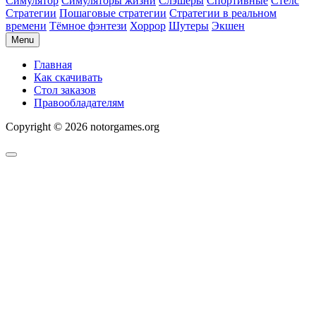
Симулятор
Симуляторы жизни
Слэшеры
Спортивные
Стелс
Стратегии
Пошаговые стратегии
Стратегии в реальном
времени
Тёмное фэнтези
Хоррор
Шутеры
Экшен
Menu
Главная
Как скачивать
Стол заказов
Правообладателям
Copyright © 2026 notorgames.org
Scroll
to
Top