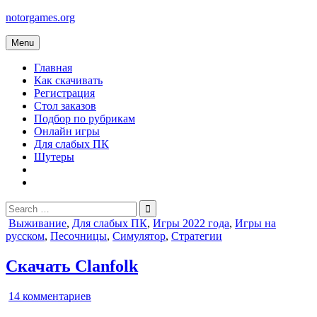
Skip
notorgames.org
to
content
Menu
Главная
Как скачивать
Регистрация
Стол заказов
Подбор по рубрикам
Онлайн игры
Для слабых ПК
Шутеры
Search
for:
Posted
Выживание
,
Для слабых ПК
,
Игры 2022 года
,
Игры на
in
русском
,
Песочницы
,
Симулятор
,
Стратегии
Скачать Clanfolk
к
14 комментариев
записи