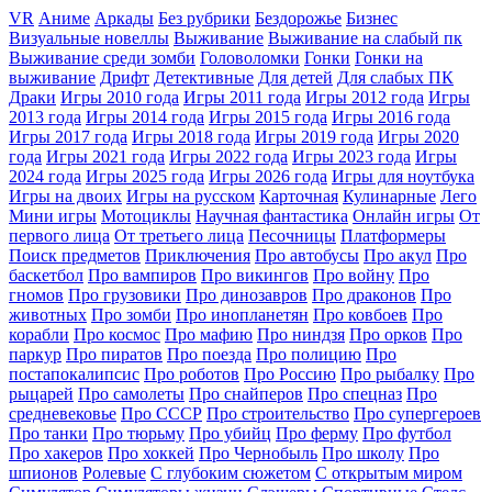
VR
Аниме
Аркады
Без рубрики
Бездорожье
Бизнес
Визуальные новеллы
Выживание
Выживание на слабый пк
Выживание среди зомби
Головоломки
Гонки
Гонки на
выживание
Дрифт
Детективные
Для детей
Для слабых ПК
Драки
Игры 2010 года
Игры 2011 года
Игры 2012 года
Игры
2013 года
Игры 2014 года
Игры 2015 года
Игры 2016 года
Игры 2017 года
Игры 2018 года
Игры 2019 года
Игры 2020
года
Игры 2021 года
Игры 2022 года
Игры 2023 года
Игры
2024 года
Игры 2025 года
Игры 2026 года
Игры для ноутбука
Игры на двоих
Игры на русском
Карточная
Кулинарные
Лего
Мини игры
Мотоциклы
Научная фантастика
Онлайн игры
От
первого лица
От третьего лица
Песочницы
Платформеры
Поиск предметов
Приключения
Про автобусы
Про акул
Про
баскетбол
Про вампиров
Про викингов
Про войну
Про
гномов
Про грузовики
Про динозавров
Про драконов
Про
животных
Про зомби
Про инопланетян
Про ковбоев
Про
корабли
Про космос
Про мафию
Про ниндзя
Про орков
Про
паркур
Про пиратов
Про поезда
Про полицию
Про
постапокалипсис
Про роботов
Про Россию
Про рыбалку
Про
рыцарей
Про самолеты
Про снайперов
Про спецназ
Про
средневековье
Про СССР
Про строительство
Про супергероев
Про танки
Про тюрьму
Про убийц
Про ферму
Про футбол
Про хакеров
Про хоккей
Про Чернобыль
Про школу
Про
шпионов
Ролевые
С глубоким сюжетом
С открытым миром