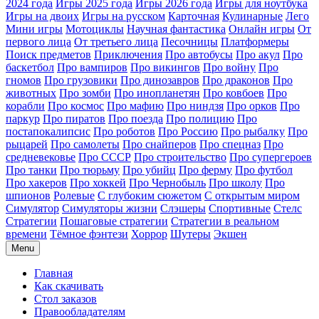
2024 года
Игры 2025 года
Игры 2026 года
Игры для ноутбука
Игры на двоих
Игры на русском
Карточная
Кулинарные
Лего
Мини игры
Мотоциклы
Научная фантастика
Онлайн игры
От
первого лица
От третьего лица
Песочницы
Платформеры
Поиск предметов
Приключения
Про автобусы
Про акул
Про
баскетбол
Про вампиров
Про викингов
Про войну
Про
гномов
Про грузовики
Про динозавров
Про драконов
Про
животных
Про зомби
Про инопланетян
Про ковбоев
Про
корабли
Про космос
Про мафию
Про ниндзя
Про орков
Про
паркур
Про пиратов
Про поезда
Про полицию
Про
постапокалипсис
Про роботов
Про Россию
Про рыбалку
Про
рыцарей
Про самолеты
Про снайперов
Про спецназ
Про
средневековье
Про СССР
Про строительство
Про супергероев
Про танки
Про тюрьму
Про убийц
Про ферму
Про футбол
Про хакеров
Про хоккей
Про Чернобыль
Про школу
Про
шпионов
Ролевые
С глубоким сюжетом
С открытым миром
Симулятор
Симуляторы жизни
Слэшеры
Спортивные
Стелс
Стратегии
Пошаговые стратегии
Стратегии в реальном
времени
Тёмное фэнтези
Хоррор
Шутеры
Экшен
Menu
Главная
Как скачивать
Стол заказов
Правообладателям