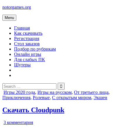
Skip
notorgames.org
to
content
Menu
Главная
Как скачивать
Регистрация
Стол заказов
Подбор по рубрикам
Онлайн игры
Для слабых ПК
Шутеры
Search
for:
Posted
Игры 2020 года
,
Игры на русском
,
От третьего лица
,
in
Приключения
,
Ролевые
,
С открытым миром
,
Экшен
Скачать Cloudpunk
к
3 комментария
записи