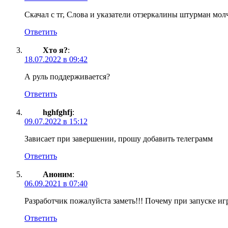
Скачал с тг, Слова и указатели отзеркалины штурман мол
Ответить
Хто я?
:
18.07.2022 в 09:42
А руль поддерживается?
Ответить
hghfghfj
:
09.07.2022 в 15:12
Зависает при завершении, прошу добавить телеграмм
Ответить
Аноним
:
06.09.2021 в 07:40
Разработчик пожалуйста заметь!!! Почему при запуске игр
Ответить