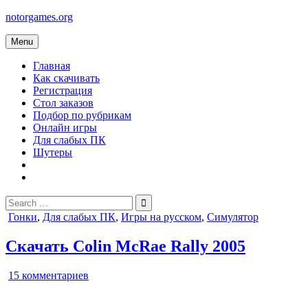
Skip
notorgames.org
to
content
Menu
Главная
Как скачивать
Регистрация
Стол заказов
Подбор по рубрикам
Онлайн игры
Для слабых ПК
Шутеры
Search
for:
Posted
Гонки
,
Для слабых ПК
,
Игры на русском
,
Симулятор
in
Скачать Colin McRae Rally 2005
к
15 комментариев
записи
Colin