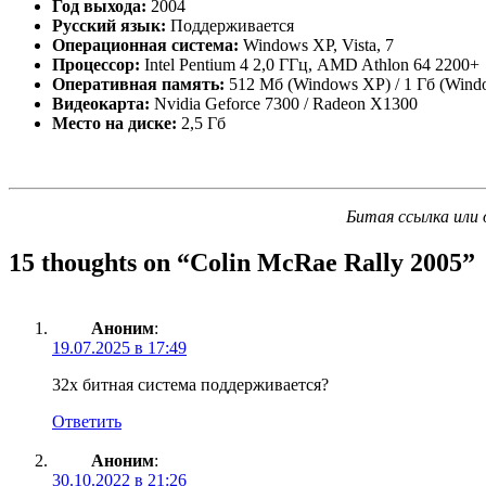
Год выхода:
2004
Русский язык:
Поддерживается
Операционная система:
Windows XP, Vista, 7
Процессор:
Intel Pentium 4 2,0 ГГц, AMD Athlon 64 2200+
Оперативная память:
512 Мб (Windows XP) / 1 Гб (Windo
Видеокарта:
Nvidia Geforce 7300 / Radeon Х1300
Место на диске:
2,5 Гб
Битая ссылка или 
15 thoughts on “
Colin McRae Rally 2005
”
Аноним
:
19.07.2025 в 17:49
32х битная система поддерживается?
Ответить
Аноним
:
30.10.2022 в 21:26