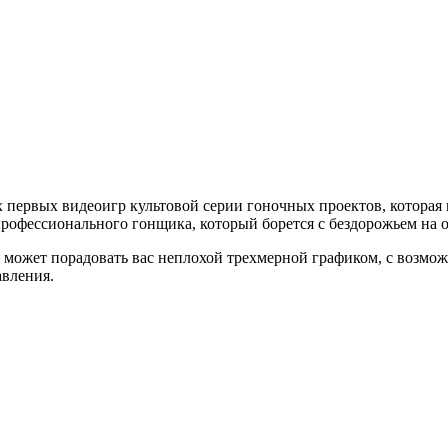
мых первых видеоигр культовой серии гоночных проектов, котора
профессионального гонщика, который борется с бездорожьем на 
ор может порадовать вас неплохой трехмерной графиком, с возм
авления.