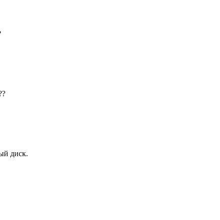
?
??
ый диск.