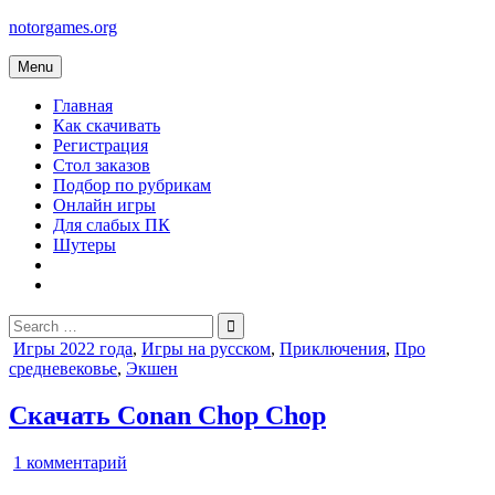
Skip
notorgames.org
to
content
Menu
Главная
Как скачивать
Регистрация
Стол заказов
Подбор по рубрикам
Онлайн игры
Для слабых ПК
Шутеры
Search
for:
Posted
Игры 2022 года
,
Игры на русском
,
Приключения
,
Про
in
средневековье
,
Экшен
Скачать Conan Chop Chop
к
1 комментарий
записи