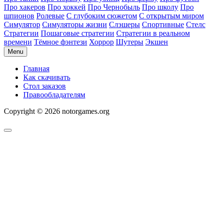
Про хакеров
Про хоккей
Про Чернобыль
Про школу
Про
шпионов
Ролевые
С глубоким сюжетом
С открытым миром
Симулятор
Симуляторы жизни
Слэшеры
Спортивные
Стелс
Стратегии
Пошаговые стратегии
Стратегии в реальном
времени
Тёмное фэнтези
Хоррор
Шутеры
Экшен
Menu
Главная
Как скачивать
Стол заказов
Правообладателям
Copyright © 2026 notorgames.org
Scroll
to
Top