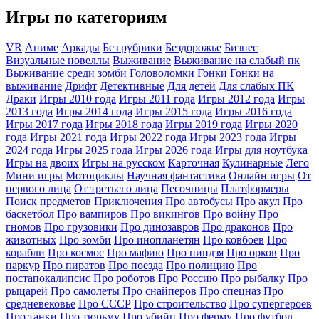
Игры по категориям
VR
Аниме
Аркады
Без рубрики
Бездорожье
Бизнес
Визуальные новеллы
Выживание
Выживание на слабый пк
Выживание среди зомби
Головоломки
Гонки
Гонки на
выживание
Дрифт
Детективные
Для детей
Для слабых ПК
Драки
Игры 2010 года
Игры 2011 года
Игры 2012 года
Игры
2013 года
Игры 2014 года
Игры 2015 года
Игры 2016 года
Игры 2017 года
Игры 2018 года
Игры 2019 года
Игры 2020
года
Игры 2021 года
Игры 2022 года
Игры 2023 года
Игры
2024 года
Игры 2025 года
Игры 2026 года
Игры для ноутбука
Игры на двоих
Игры на русском
Карточная
Кулинарные
Лего
Мини игры
Мотоциклы
Научная фантастика
Онлайн игры
От
первого лица
От третьего лица
Песочницы
Платформеры
Поиск предметов
Приключения
Про автобусы
Про акул
Про
баскетбол
Про вампиров
Про викингов
Про войну
Про
гномов
Про грузовики
Про динозавров
Про драконов
Про
животных
Про зомби
Про инопланетян
Про ковбоев
Про
корабли
Про космос
Про мафию
Про ниндзя
Про орков
Про
паркур
Про пиратов
Про поезда
Про полицию
Про
постапокалипсис
Про роботов
Про Россию
Про рыбалку
Про
рыцарей
Про самолеты
Про снайперов
Про спецназ
Про
средневековье
Про СССР
Про строительство
Про супергероев
Про танки
Про тюрьму
Про убийц
Про ферму
Про футбол