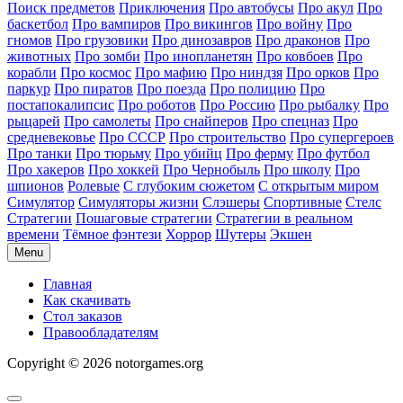
Поиск предметов
Приключения
Про автобусы
Про акул
Про
баскетбол
Про вампиров
Про викингов
Про войну
Про
гномов
Про грузовики
Про динозавров
Про драконов
Про
животных
Про зомби
Про инопланетян
Про ковбоев
Про
корабли
Про космос
Про мафию
Про ниндзя
Про орков
Про
паркур
Про пиратов
Про поезда
Про полицию
Про
постапокалипсис
Про роботов
Про Россию
Про рыбалку
Про
рыцарей
Про самолеты
Про снайперов
Про спецназ
Про
средневековье
Про СССР
Про строительство
Про супергероев
Про танки
Про тюрьму
Про убийц
Про ферму
Про футбол
Про хакеров
Про хоккей
Про Чернобыль
Про школу
Про
шпионов
Ролевые
С глубоким сюжетом
С открытым миром
Симулятор
Симуляторы жизни
Слэшеры
Спортивные
Стелс
Стратегии
Пошаговые стратегии
Стратегии в реальном
времени
Тёмное фэнтези
Хоррор
Шутеры
Экшен
Menu
Главная
Как скачивать
Стол заказов
Правообладателям
Copyright © 2026 notorgames.org