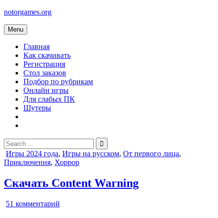
Skip
notorgames.org
to
content
Menu
Главная
Как скачивать
Регистрация
Стол заказов
Подбор по рубрикам
Онлайн игры
Для слабых ПК
Шутеры
Search
for:
Posted
Игры 2024 года
,
Игры на русском
,
От первого лица
,
in
Приключения
,
Хоррор
Скачать Content Warning
к
51 комментарий
записи