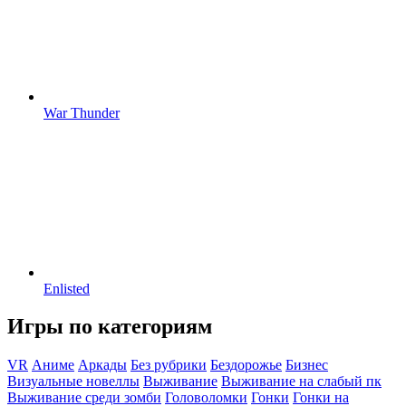
War Thunder
Enlisted
Игры по категориям
VR
Аниме
Аркады
Без рубрики
Бездорожье
Бизнес
Визуальные новеллы
Выживание
Выживание на слабый пк
Выживание среди зомби
Головоломки
Гонки
Гонки на