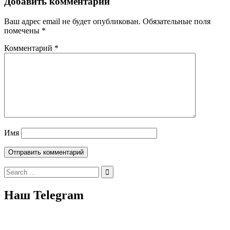
Добавить комментарий
Ваш адрес email не будет опубликован.
Обязательные поля
помечены
*
Комментарий
*
Имя
Search
for:
Наш Telegram