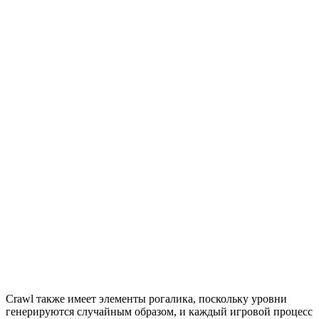
Crawl также имеет элементы рогалика, поскольку уровни
генерируются случайным образом, и каждый игровой процесс