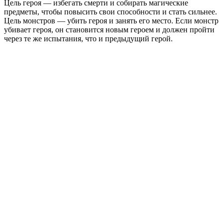
Цель героя — избегать смерти и собирать магические
предметы, чтобы повысить свои способности и стать сильнее.
Цель монстров — убить героя и занять его место. Если монстр
убивает героя, он становится новым героем и должен пройти
через те же испытания, что и предыдущий герой.