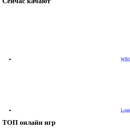
Сейчас качают
WRC 
Logi
ТОП онлайн игр