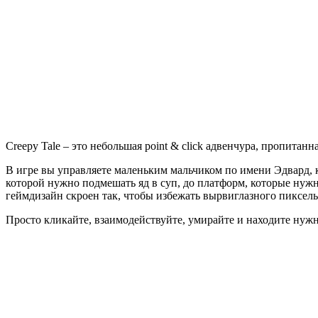
Tale
Creepy Tale – это небольшая point & click адвенчура, пропитан
В игре вы управляете маленьким мальчиком по имени Эдвард, к
которой нужно подмешать яд в суп, до платформ, которые нужн
геймдизайн скроен так, чтобы избежать вырвиглазного пиксельх
Просто кликайте, взаимодействуйте, умирайте и находите нуж