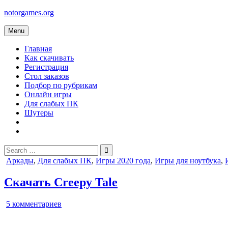
Skip
notorgames.org
to
content
Menu
Главная
Как скачивать
Регистрация
Стол заказов
Подбор по рубрикам
Онлайн игры
Для слабых ПК
Шутеры
Search
for:
Posted
Аркады
,
Для слабых ПК
,
Игры 2020 года
,
Игры для ноутбука
,
in
Скачать Creepy Tale
к
5 комментариев
записи
Creepy