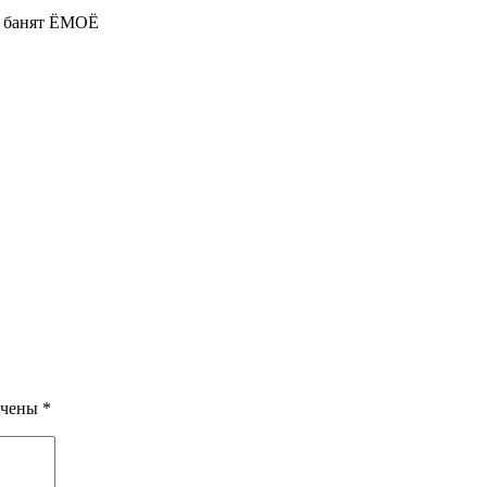
е банят ЁМОЁ
ечены
*