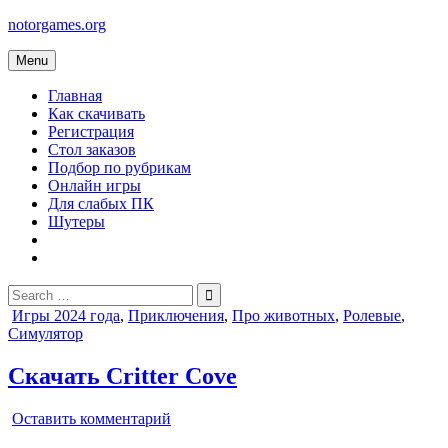
Skip
notorgames.org
to
content
Menu
Главная
Как скачивать
Регистрация
Стол заказов
Подбор по рубрикам
Онлайн игры
Для слабых ПК
Шутеры
Search
for:
Posted
Игры 2024 года
,
Приключения
,
Про животных
,
Ролевые
,
in
Симулятор
Скачать Critter Cove
on
Оставить комментарий
Critter