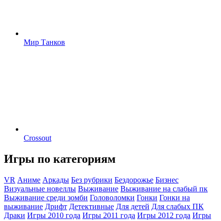
Мир Танков
Crossout
Игры по категориям
VR
Аниме
Аркады
Без рубрики
Бездорожье
Бизнес
Визуальные новеллы
Выживание
Выживание на слабый пк
Выживание среди зомби
Головоломки
Гонки
Гонки на
выживание
Дрифт
Детективные
Для детей
Для слабых ПК
Драки
Игры 2010 года
Игры 2011 года
Игры 2012 года
Игры