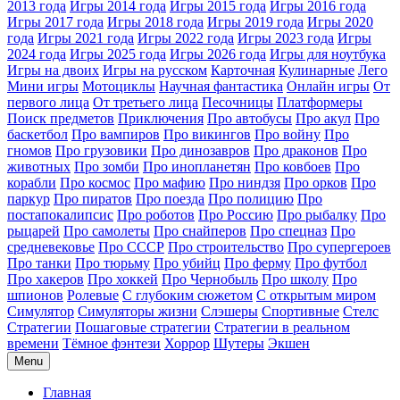
2013 года
Игры 2014 года
Игры 2015 года
Игры 2016 года
Игры 2017 года
Игры 2018 года
Игры 2019 года
Игры 2020
года
Игры 2021 года
Игры 2022 года
Игры 2023 года
Игры
2024 года
Игры 2025 года
Игры 2026 года
Игры для ноутбука
Игры на двоих
Игры на русском
Карточная
Кулинарные
Лего
Мини игры
Мотоциклы
Научная фантастика
Онлайн игры
От
первого лица
От третьего лица
Песочницы
Платформеры
Поиск предметов
Приключения
Про автобусы
Про акул
Про
баскетбол
Про вампиров
Про викингов
Про войну
Про
гномов
Про грузовики
Про динозавров
Про драконов
Про
животных
Про зомби
Про инопланетян
Про ковбоев
Про
корабли
Про космос
Про мафию
Про ниндзя
Про орков
Про
паркур
Про пиратов
Про поезда
Про полицию
Про
постапокалипсис
Про роботов
Про Россию
Про рыбалку
Про
рыцарей
Про самолеты
Про снайперов
Про спецназ
Про
средневековье
Про СССР
Про строительство
Про супергероев
Про танки
Про тюрьму
Про убийц
Про ферму
Про футбол
Про хакеров
Про хоккей
Про Чернобыль
Про школу
Про
шпионов
Ролевые
С глубоким сюжетом
С открытым миром
Симулятор
Симуляторы жизни
Слэшеры
Спортивные
Стелс
Стратегии
Пошаговые стратегии
Стратегии в реальном
времени
Тёмное фэнтези
Хоррор
Шутеры
Экшен
Menu
Главная