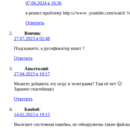
07.06.2024 в 16:36
я решил проблему http s://www .youtube.com/watch
Ответить
Вовчик
:
27.07.2023 в 02:48
Подскажите, а русификатор вшит ?
Ответить
Аналтолий
:
27.04.2023 в 10:17
Можете добавить эту игру в телеграмм? Там её нет 🙁
Заранее спасибище)
Ответить
Баобаб
:
14.02.2023 в 19:15
Вылезает системная ошибка, не обнаружены такие файлы как