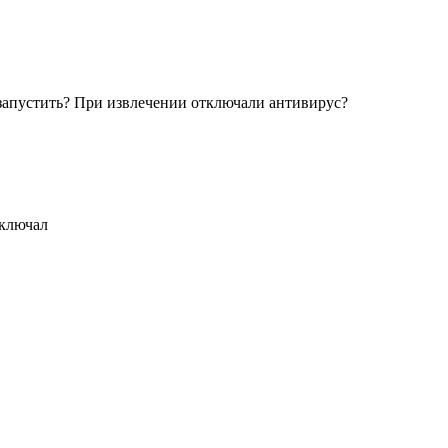
запустить? При извлечении отключали антивирус?
тключал