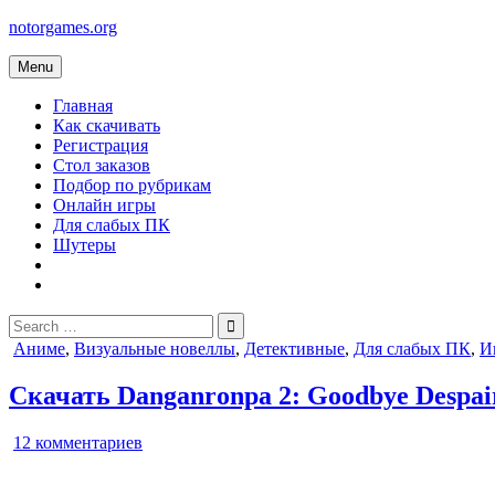
Skip
notorgames.org
to
content
Menu
Главная
Как скачивать
Регистрация
Стол заказов
Подбор по рубрикам
Онлайн игры
Для слабых ПК
Шутеры
Search
for:
Posted
Аниме
,
Визуальные новеллы
,
Детективные
,
Для слабых ПК
,
И
in
Скачать Danganronpa 2: Goodbye Despai
к
12 комментариев
записи
Danganronpa