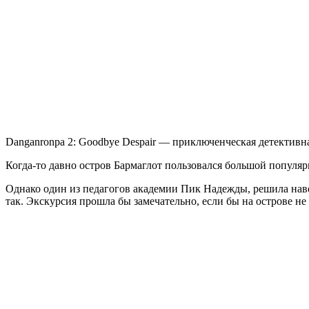
2:
Goodbye
Despair
Danganronpa 2: Goodbye Despair — приключенческая детективна
Когда-то давно остров Бармаглот пользовался большой популяр
Однако один из педагогов академии Пик Надежды, решила навед
так. Экскурсия прошла бы замечательно, если бы на острове 