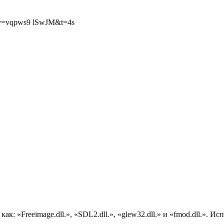
 ?v=vqpws9 lSwJM&t=4s
: «Freeimage.dll.», «SDL2.dll.», «glew32.dll.» и «fmod.dll.». И