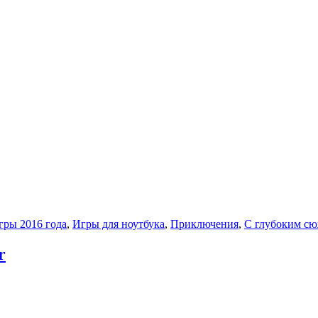
гры 2016 года
,
Игры для ноутбука
,
Приключения
,
С глубоким с
r