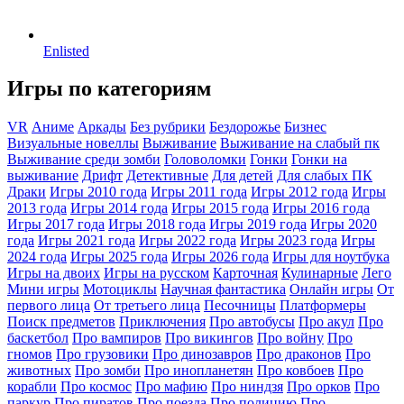
Enlisted
Игры по категориям
VR
Аниме
Аркады
Без рубрики
Бездорожье
Бизнес
Визуальные новеллы
Выживание
Выживание на слабый пк
Выживание среди зомби
Головоломки
Гонки
Гонки на
выживание
Дрифт
Детективные
Для детей
Для слабых ПК
Драки
Игры 2010 года
Игры 2011 года
Игры 2012 года
Игры
2013 года
Игры 2014 года
Игры 2015 года
Игры 2016 года
Игры 2017 года
Игры 2018 года
Игры 2019 года
Игры 2020
года
Игры 2021 года
Игры 2022 года
Игры 2023 года
Игры
2024 года
Игры 2025 года
Игры 2026 года
Игры для ноутбука
Игры на двоих
Игры на русском
Карточная
Кулинарные
Лего
Мини игры
Мотоциклы
Научная фантастика
Онлайн игры
От
первого лица
От третьего лица
Песочницы
Платформеры
Поиск предметов
Приключения
Про автобусы
Про акул
Про
баскетбол
Про вампиров
Про викингов
Про войну
Про
гномов
Про грузовики
Про динозавров
Про драконов
Про
животных
Про зомби
Про инопланетян
Про ковбоев
Про
корабли
Про космос
Про мафию
Про ниндзя
Про орков
Про
паркур
Про пиратов
Про поезда
Про полицию
Про