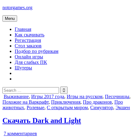
Skip
notorgames.org
to
content
Menu
Главная
Как скачивать
Регистрация
Стол заказов
Подбор по рубрикам
Онлайн игры
Для слабых ПК
Шутеры
Search
for:
Posted
Выживание
,
Игры 2017 года
,
Игры на русском
,
Песочницы
,
in
Похожие на Варкрафт
,
Приключения
,
Про драконов
,
Про
животных
,
Ролевые
,
С открытым миром
,
Симулятор
,
Экшен
Скачать Dark and Light
к
7 комментариев