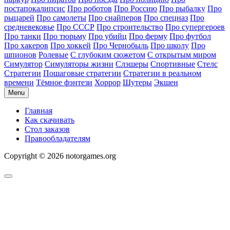
постапокалипсис
Про роботов
Про Россию
Про рыбалку
Про
рыцарей
Про самолеты
Про снайперов
Про спецназ
Про
средневековье
Про СССР
Про строительство
Про супергероев
Про танки
Про тюрьму
Про убийц
Про ферму
Про футбол
Про хакеров
Про хоккей
Про Чернобыль
Про школу
Про
шпионов
Ролевые
С глубоким сюжетом
С открытым миром
Симулятор
Симуляторы жизни
Слэшеры
Спортивные
Стелс
Стратегии
Пошаговые стратегии
Стратегии в реальном
времени
Тёмное фэнтези
Хоррор
Шутеры
Экшен
Menu
Главная
Как скачивать
Стол заказов
Правообладателям
Copyright © 2026 notorgames.org
Scroll
to
Top