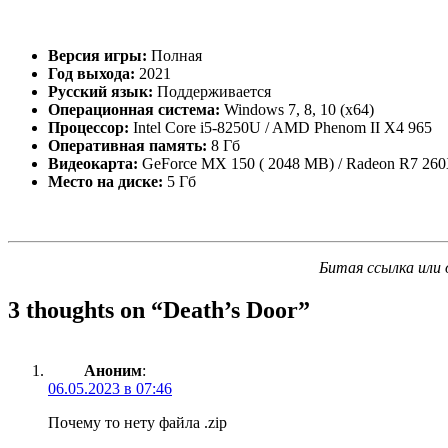
Версия игры:
Полная
Год выхода:
2021
Русский язык:
Поддерживается
Операционная система:
Windows 7, 8, 10 (x64)
Процессор:
Intel Core i5-8250U / AMD Phenom II X4 965
Оперативная память:
8 Гб
Видеокарта:
GeForce MX 150 ( 2048 MB) / Radeon R7 26
Место на диске:
5 Гб
Битая ссылка или 
3 thoughts on “
Death’s Door
”
Аноним
:
06.05.2023 в 07:46
Почему то нету файла .zip