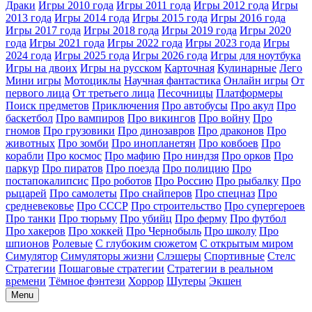
Драки
Игры 2010 года
Игры 2011 года
Игры 2012 года
Игры
2013 года
Игры 2014 года
Игры 2015 года
Игры 2016 года
Игры 2017 года
Игры 2018 года
Игры 2019 года
Игры 2020
года
Игры 2021 года
Игры 2022 года
Игры 2023 года
Игры
2024 года
Игры 2025 года
Игры 2026 года
Игры для ноутбука
Игры на двоих
Игры на русском
Карточная
Кулинарные
Лего
Мини игры
Мотоциклы
Научная фантастика
Онлайн игры
От
первого лица
От третьего лица
Песочницы
Платформеры
Поиск предметов
Приключения
Про автобусы
Про акул
Про
баскетбол
Про вампиров
Про викингов
Про войну
Про
гномов
Про грузовики
Про динозавров
Про драконов
Про
животных
Про зомби
Про инопланетян
Про ковбоев
Про
корабли
Про космос
Про мафию
Про ниндзя
Про орков
Про
паркур
Про пиратов
Про поезда
Про полицию
Про
постапокалипсис
Про роботов
Про Россию
Про рыбалку
Про
рыцарей
Про самолеты
Про снайперов
Про спецназ
Про
средневековье
Про СССР
Про строительство
Про супергероев
Про танки
Про тюрьму
Про убийц
Про ферму
Про футбол
Про хакеров
Про хоккей
Про Чернобыль
Про школу
Про
шпионов
Ролевые
С глубоким сюжетом
С открытым миром
Симулятор
Симуляторы жизни
Слэшеры
Спортивные
Стелс
Стратегии
Пошаговые стратегии
Стратегии в реальном
времени
Тёмное фэнтези
Хоррор
Шутеры
Экшен
Menu