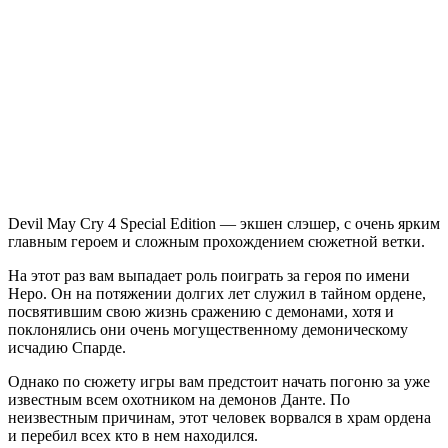
Devil
May
Cry
4
Special
Edition
Devil May Cry 4 Special Edition — экшен слэшер, с очень ярким
главным героем и сложным прохождением сюжетной ветки.
На этот раз вам выпадает роль поиграть за героя по имени
Неро. Он на потяжении долгих лет служил в тайном ордене,
посвятившим свою жизнь сражению с демонами, хотя и
поклонялись они очень могущественному демоническому
исчадию Спарде.
Однако по сюжету игры вам предстоит начать погоню за уже
известным всем охотником на демонов Данте. По
неизвестным причинам, этот человек ворвался в храм ордена
и перебил всех кто в нем находился.