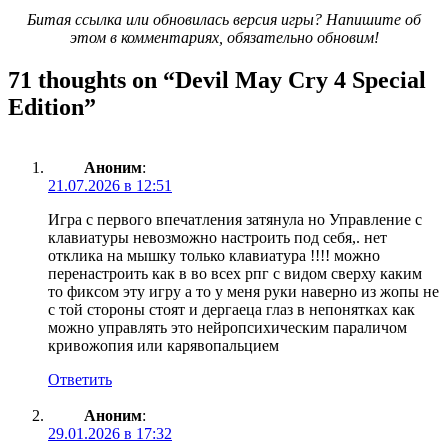
Битая ссылка или обновилась версия игры? Напишите об
этом в комментариях, обязательно обновим!
71 thoughts on “
Devil May Cry 4 Special
Edition
”
Аноним
:
21.07.2026 в 12:51
Игра с первого впечатления затянула но Управление с
клавиатуры невозможно настроить под себя,. нет
отклика на мышку только клавиатура !!!! можно
перенастроить как в во всех рпг с видом сверху каким
то фиксом эту игру а то у меня руки наверно из жопы не
с той стороны стоят и дергаеца глаз в непонятках как
можно управлять это нейропсихическим параличом
кривожопия или карявопальцием
Ответить
Аноним
:
29.01.2026 в 17:32