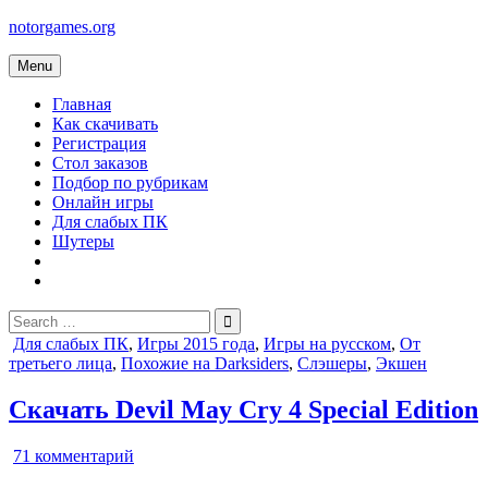
Skip
notorgames.org
to
content
Menu
Главная
Как скачивать
Регистрация
Стол заказов
Подбор по рубрикам
Онлайн игры
Для слабых ПК
Шутеры
Search
for:
Posted
Для слабых ПК
,
Игры 2015 года
,
Игры на русском
,
От
in
третьего лица
,
Похожие на Darksiders
,
Слэшеры
,
Экшен
Скачать Devil May Cry 4 Special Edition
к
71 комментарий
записи