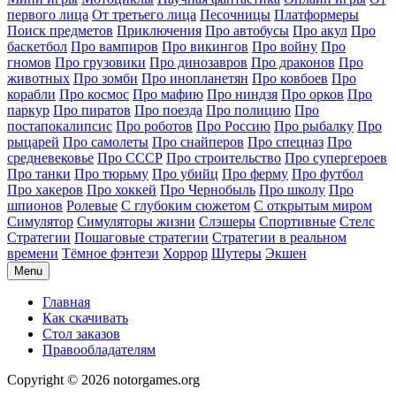
первого лица
От третьего лица
Песочницы
Платформеры
Поиск предметов
Приключения
Про автобусы
Про акул
Про
баскетбол
Про вампиров
Про викингов
Про войну
Про
гномов
Про грузовики
Про динозавров
Про драконов
Про
животных
Про зомби
Про инопланетян
Про ковбоев
Про
корабли
Про космос
Про мафию
Про ниндзя
Про орков
Про
паркур
Про пиратов
Про поезда
Про полицию
Про
постапокалипсис
Про роботов
Про Россию
Про рыбалку
Про
рыцарей
Про самолеты
Про снайперов
Про спецназ
Про
средневековье
Про СССР
Про строительство
Про супергероев
Про танки
Про тюрьму
Про убийц
Про ферму
Про футбол
Про хакеров
Про хоккей
Про Чернобыль
Про школу
Про
шпионов
Ролевые
С глубоким сюжетом
С открытым миром
Симулятор
Симуляторы жизни
Слэшеры
Спортивные
Стелс
Стратегии
Пошаговые стратегии
Стратегии в реальном
времени
Тёмное фэнтези
Хоррор
Шутеры
Экшен
Menu
Главная
Как скачивать
Стол заказов
Правообладателям
Copyright © 2026 notorgames.org