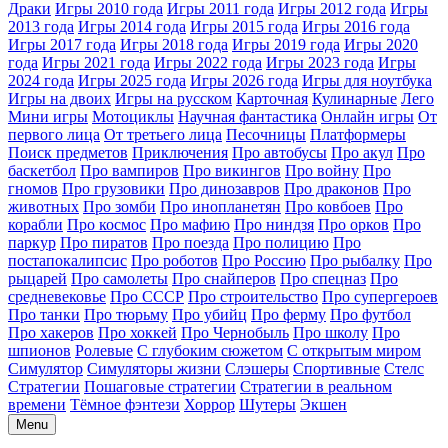
Драки
Игры 2010 года
Игры 2011 года
Игры 2012 года
Игры
2013 года
Игры 2014 года
Игры 2015 года
Игры 2016 года
Игры 2017 года
Игры 2018 года
Игры 2019 года
Игры 2020
года
Игры 2021 года
Игры 2022 года
Игры 2023 года
Игры
2024 года
Игры 2025 года
Игры 2026 года
Игры для ноутбука
Игры на двоих
Игры на русском
Карточная
Кулинарные
Лего
Мини игры
Мотоциклы
Научная фантастика
Онлайн игры
От
первого лица
От третьего лица
Песочницы
Платформеры
Поиск предметов
Приключения
Про автобусы
Про акул
Про
баскетбол
Про вампиров
Про викингов
Про войну
Про
гномов
Про грузовики
Про динозавров
Про драконов
Про
животных
Про зомби
Про инопланетян
Про ковбоев
Про
корабли
Про космос
Про мафию
Про ниндзя
Про орков
Про
паркур
Про пиратов
Про поезда
Про полицию
Про
постапокалипсис
Про роботов
Про Россию
Про рыбалку
Про
рыцарей
Про самолеты
Про снайперов
Про спецназ
Про
средневековье
Про СССР
Про строительство
Про супергероев
Про танки
Про тюрьму
Про убийц
Про ферму
Про футбол
Про хакеров
Про хоккей
Про Чернобыль
Про школу
Про
шпионов
Ролевые
С глубоким сюжетом
С открытым миром
Симулятор
Симуляторы жизни
Слэшеры
Спортивные
Стелс
Стратегии
Пошаговые стратегии
Стратегии в реальном
времени
Тёмное фэнтези
Хоррор
Шутеры
Экшен
Menu