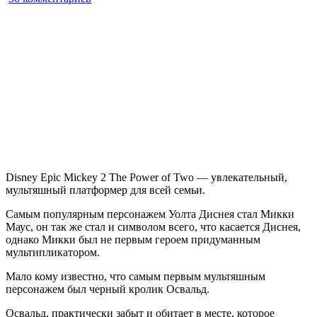
записи
Disney
Epic
Mickey
2
The
Power
of
Two
Disney Epic Mickey 2 The Power of Two — увлекательный,
мультяшный платформер для всей семьи.
Самым популярным персонажем Уолта Диснея стал Микки
Маус, он так же стал и символом всего, что касается Диснея,
однако Микки был не первым героем придуманным
мультипликатором.
Мало кому известно, что самым первым мультяшным
персонажем был черный кролик Освальд.
Освальд, практически забыт и обитает в месте, которое