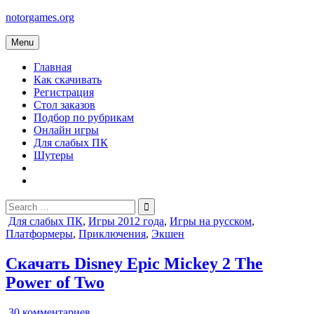
Skip
notorgames.org
to
content
Menu
Главная
Как скачивать
Регистрация
Стол заказов
Подбор по рубрикам
Онлайн игры
Для слабых ПК
Шутеры
Search
for:
Posted
Для слабых ПК
,
Игры 2012 года
,
Игры на русском
,
in
Платформеры
,
Приключения
,
Экшен
Скачать Disney Epic Mickey 2 The
Power of Two
к
30 комментариев