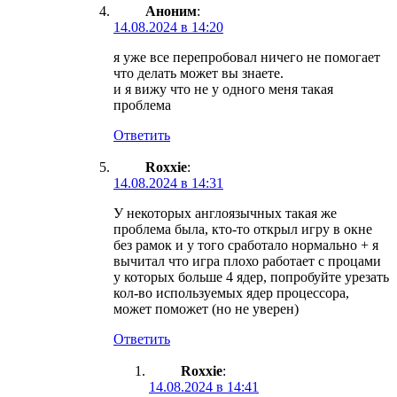
Аноним
:
14.08.2024 в 14:20
я уже все перепробовал ничего не помогает
что делать может вы знаете.
и я вижу что не у одного меня такая
проблема
Ответить
Roxxie
:
14.08.2024 в 14:31
У некоторых англоязычных такая же
проблема была, кто-то открыл игру в окне
без рамок и у того сработало нормально + я
вычитал что игра плохо работает с процами
у которых больше 4 ядер, попробуйте урезать
кол-во используемых ядер процессора,
может поможет (но не уверен)
Ответить
Roxxie
:
14.08.2024 в 14:41