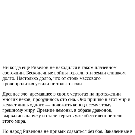
Divinity
2
Developers
Cut
Ни когда еще Ривелон не находился в таком плачевном
состоянии. Бесконечные войны терзали эти земли слишком
долго. Настолько долго, что от столь массового
кровопролития устали не только люди.
Древнее зло, дремавшее в своих чертогах на протяжении
многих веков, пробудилось ото сна. Оно пришло в этот мир и
желает лишь одного — положить конец всему этому
грешному миру. Древние демоны, в образе драконов,
вырвались наружу и стали терзать уже обессиленное тело
этого мира.
Но народ Ривелона не привык сдаваться без боя. Закаленные в