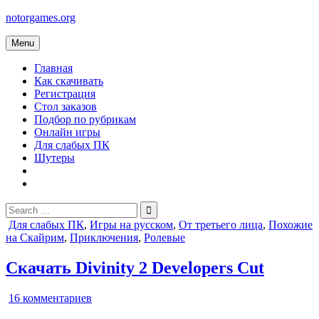
Skip
notorgames.org
to
content
Menu
Главная
Как скачивать
Регистрация
Стол заказов
Подбор по рубрикам
Онлайн игры
Для слабых ПК
Шутеры
Search
for:
Posted
Для слабых ПК
,
Игры на русском
,
От третьего лица
,
Похожие
in
на Скайрим
,
Приключения
,
Ролевые
Скачать Divinity 2 Developers Cut
к
16 комментариев
записи