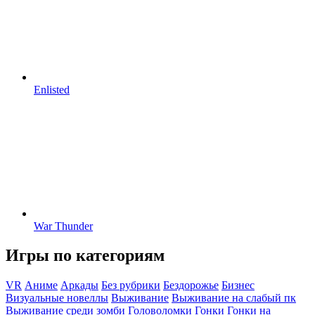
Enlisted
War Thunder
Игры по категориям
VR
Аниме
Аркады
Без рубрики
Бездорожье
Бизнес
Визуальные новеллы
Выживание
Выживание на слабый пк
Выживание среди зомби
Головоломки
Гонки
Гонки на