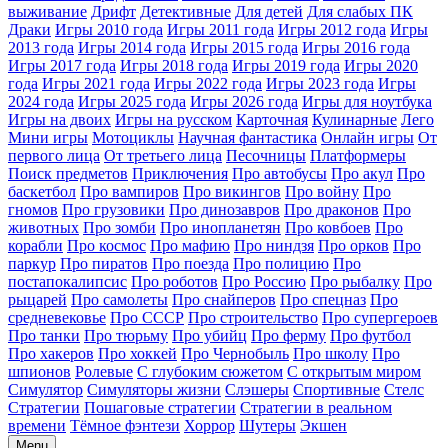
выживание
Дрифт
Детективные
Для детей
Для слабых ПК
Драки
Игры 2010 года
Игры 2011 года
Игры 2012 года
Игры
2013 года
Игры 2014 года
Игры 2015 года
Игры 2016 года
Игры 2017 года
Игры 2018 года
Игры 2019 года
Игры 2020
года
Игры 2021 года
Игры 2022 года
Игры 2023 года
Игры
2024 года
Игры 2025 года
Игры 2026 года
Игры для ноутбука
Игры на двоих
Игры на русском
Карточная
Кулинарные
Лего
Мини игры
Мотоциклы
Научная фантастика
Онлайн игры
От
первого лица
От третьего лица
Песочницы
Платформеры
Поиск предметов
Приключения
Про автобусы
Про акул
Про
баскетбол
Про вампиров
Про викингов
Про войну
Про
гномов
Про грузовики
Про динозавров
Про драконов
Про
животных
Про зомби
Про инопланетян
Про ковбоев
Про
корабли
Про космос
Про мафию
Про ниндзя
Про орков
Про
паркур
Про пиратов
Про поезда
Про полицию
Про
постапокалипсис
Про роботов
Про Россию
Про рыбалку
Про
рыцарей
Про самолеты
Про снайперов
Про спецназ
Про
средневековье
Про СССР
Про строительство
Про супергероев
Про танки
Про тюрьму
Про убийц
Про ферму
Про футбол
Про хакеров
Про хоккей
Про Чернобыль
Про школу
Про
шпионов
Ролевые
С глубоким сюжетом
С открытым миром
Симулятор
Симуляторы жизни
Слэшеры
Спортивные
Стелс
Стратегии
Пошаговые стратегии
Стратегии в реальном
времени
Тёмное фэнтези
Хоррор
Шутеры
Экшен
Menu