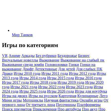
Мир Танков
Игры по категориям
VR
Аниме
Аркады
Без рубрики
Бездорожье
Бизнес
Визуальные новеллы
Выживание
Выживание на слабый пк
Выживание среди зомби
Головоломки
Гонки
Гонки на
выживание
Дрифт
Детективные
Для детей
Для слабых ПК
Драки
Игры 2010 года
Игры 2011 года
Игры 2012 года
Игры
2013 года
Игры 2014 года
Игры 2015 года
Игры 2016 года
Игры 2017 года
Игры 2018 года
Игры 2019 года
Игры 2020
года
Игры 2021 года
Игры 2022 года
Игры 2023 года
Игры
2024 года
Игры 2025 года
Игры 2026 года
Игры для ноутбука
Игры на двоих
Игры на русском
Карточная
Кулинарные
Лего
Мини игры
Мотоциклы
Научная фантастика
Онлайн игры
От
первого лица
От третьего лица
Песочницы
Платформеры
Поиск предметов
Приключения
Про автобусы
Про акул
Про