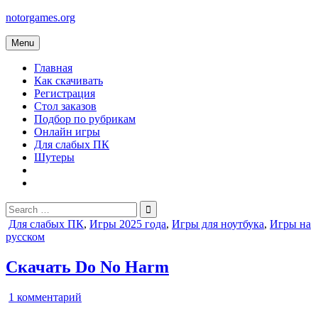
Skip
notorgames.org
to
content
Menu
Главная
Как скачивать
Регистрация
Стол заказов
Подбор по рубрикам
Онлайн игры
Для слабых ПК
Шутеры
Search
for:
Posted
Для слабых ПК
,
Игры 2025 года
,
Игры для ноутбука
,
Игры на
in
русском
Скачать Do No Harm
к
1 комментарий
записи