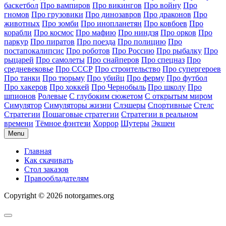
баскетбол
Про вампиров
Про викингов
Про войну
Про
гномов
Про грузовики
Про динозавров
Про драконов
Про
животных
Про зомби
Про инопланетян
Про ковбоев
Про
корабли
Про космос
Про мафию
Про ниндзя
Про орков
Про
паркур
Про пиратов
Про поезда
Про полицию
Про
постапокалипсис
Про роботов
Про Россию
Про рыбалку
Про
рыцарей
Про самолеты
Про снайперов
Про спецназ
Про
средневековье
Про СССР
Про строительство
Про супергероев
Про танки
Про тюрьму
Про убийц
Про ферму
Про футбол
Про хакеров
Про хоккей
Про Чернобыль
Про школу
Про
шпионов
Ролевые
С глубоким сюжетом
С открытым миром
Симулятор
Симуляторы жизни
Слэшеры
Спортивные
Стелс
Стратегии
Пошаговые стратегии
Стратегии в реальном
времени
Тёмное фэнтези
Хоррор
Шутеры
Экшен
Menu
Главная
Как скачивать
Стол заказов
Правообладателям
Copyright © 2026 notorgames.org
Scroll