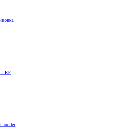
иновка
T RP
Thunder