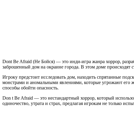
Afraid
Dont Be Afraid (Не Бойся) — это инди-игра жанра хоррор, разр
заброшенный дом на окраине города. В этом доме происходят 
Игроку предстоит исследовать дом, находить спрятанные подск
монстрами и аномальными явлениями, которые угрожают его жи
способы обойти опасность.
Don t Be Afraid — это нестандартный хоррор, который использ
одиночество, утрата и страх, предлагая игрокам не только ис