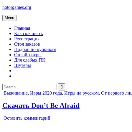
Skip
notorgames.org
to
content
Menu
Главная
Как скачивать
Регистрация
Стол заказов
Подбор по рубрикам
Онлайн игры
Для слабых ПК
Шутеры
Search
for:
Posted
Выживание
,
Игры 2020 года
,
Игры на русском
,
От первого ли
in
Скачать Don’t Be Afraid
on
Оставить комментарий
Don’t
Be