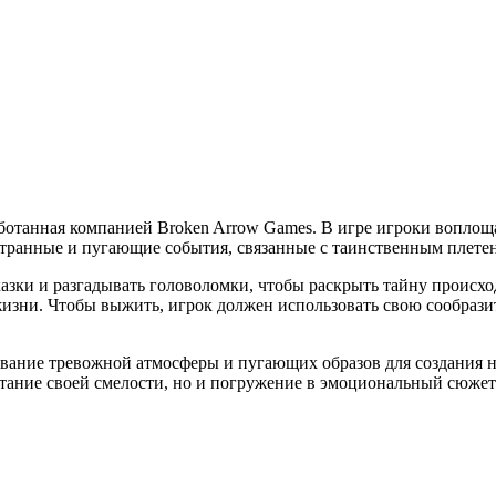
аботанная компанией Broken Arrow Games. В игре игроки воплоща
странные и пугающие события, связанные с таинственным плетен
азки и разгадывать головоломки, чтобы раскрыть тайну происхо
зни. Чтобы выжить, игрок должен использовать свою сообразит
ование тревожной атмосферы и пугающих образов для создания н
пытание своей смелости, но и погружение в эмоциональный сюжет