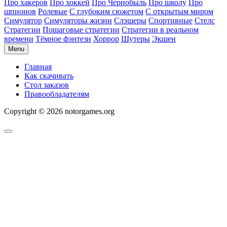
Про хакеров
Про хоккей
Про Чернобыль
Про школу
Про
шпионов
Ролевые
С глубоким сюжетом
С открытым миром
Симулятор
Симуляторы жизни
Слэшеры
Спортивные
Стелс
Стратегии
Пошаговые стратегии
Стратегии в реальном
времени
Тёмное фэнтези
Хоррор
Шутеры
Экшен
Menu
Главная
Как скачивать
Стол заказов
Правообладателям
Copyright © 2026 notorgames.org
Scroll
to
Top