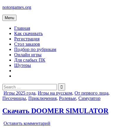
Skip
notorgames.org
to
content
Menu
Главная
Как скачивать
Регистрация
Стол заказов
Подбор по рубрикам
Онлайн игры
Для слабых ПК
Шутеры
Search
for:
Posted
Игры 2025 года
,
Игры на русском
,
От первого лица
,
in
Песочницы
,
Приключения
,
Ролевые
,
Симулятор
Скачать DOOMER SIMULATOR
on
Оставить комментарий
DOOMER